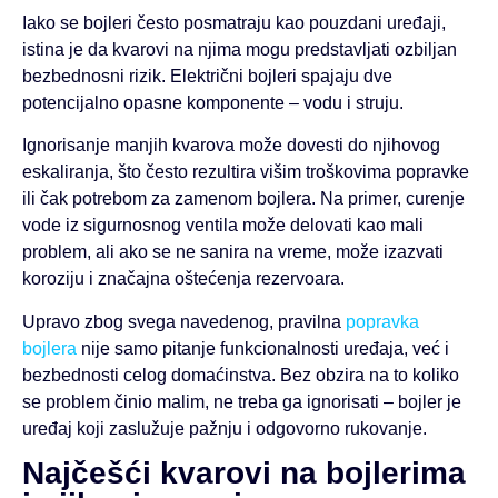
Iako se bojleri često posmatraju kao pouzdani uređaji,
istina je da kvarovi na njima mogu predstavljati ozbiljan
bezbednosni rizik. Električni bojleri spajaju dve
potencijalno opasne komponente – vodu i struju.
Ignorisanje manjih kvarova može dovesti do njihovog
eskaliranja, što često rezultira višim troškovima popravke
ili čak potrebom za zamenom bojlera. Na primer, curenje
vode iz sigurnosnog ventila može delovati kao mali
problem, ali ako se ne sanira na vreme, može izazvati
koroziju i značajna oštećenja rezervoara.
Upravo zbog svega navedenog, pravilna
popravka
bojlera
nije samo pitanje funkcionalnosti uređaja, već i
bezbednosti celog domaćinstva. Bez obzira na to koliko
se problem činio malim, ne treba ga ignorisati – bojler je
uređaj koji zaslužuje pažnju i odgovorno rukovanje.
Najčešći kvarovi na bojlerima