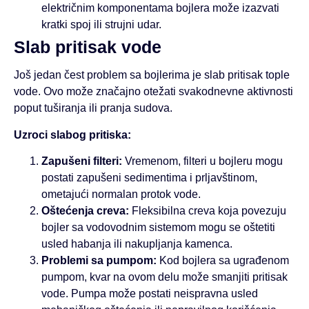
električnim komponentama bojlera može izazvati
kratki spoj ili strujni udar.
Slab pritisak vode
Još jedan čest problem sa bojlerima je slab pritisak tople
vode. Ovo može značajno otežati svakodnevne aktivnosti
poput tuširanja ili pranja sudova.
Uzroci slabog pritiska:
Zapušeni filteri:
Vremenom, filteri u bojleru mogu
postati zapušeni sedimentima i prljavštinom,
ometajući normalan protok vode.
Oštećenja creva:
Fleksibilna creva koja povezuju
bojler sa vodovodnim sistemom mogu se oštetiti
usled habanja ili nakupljanja kamenca.
Problemi sa pumpom:
Kod bojlera sa ugrađenom
pumpom, kvar na ovom delu može smanjiti pritisak
vode. Pumpa može postati neispravna usled