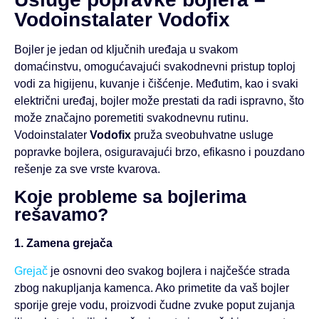
Vodoinstalater Vodofix
Bojler je jedan od ključnih uređaja u svakom
domaćinstvu, omogućavajući svakodnevni pristup toploj
vodi za higijenu, kuvanje i čišćenje. Međutim, kao i svaki
električni uređaj, bojler može prestati da radi ispravno, što
može značajno poremetiti svakodnevnu rutinu.
Vodoinstalater
Vodofix
pruža sveobuhvatne usluge
popravke bojlera, osiguravajući brzo, efikasno i pouzdano
rešenje za sve vrste kvarova.
Koje probleme sa bojlerima
rešavamo?
1. Zamena grejača
Grejač
je osnovni deo svakog bojlera i najčešće strada
zbog nakupljanja kamenca. Ako primetite da vaš bojler
sporije greje vodu, proizvodi čudne zvuke poput zujanja