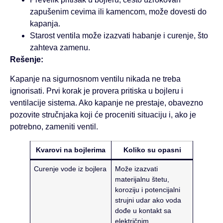
zapušenim cevima ili kamencom, može dovesti do
kapanja.
Starost ventila može izazvati habanje i curenje, što
zahteva zamenu.
Rešenje:
Kapanje na sigurnosnom ventilu nikada ne treba
ignorisati. Prvi korak je provera pritiska u bojleru i
ventilacije sistema. Ako kapanje ne prestaje, obavezno
pozovite stručnjaka koji će proceniti situaciju i, ako je
potrebno, zameniti ventil.
Kvarovi na bojlerima
Koliko su opasni
Curenje vode iz bojlera
Može izazvati
materijalnu štetu,
koroziju i potencijalni
strujni udar ako voda
dođe u kontakt sa
električnim