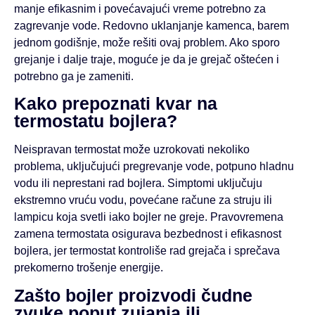
manje efikasnim i povećavajući vreme potrebno za
zagrevanje vode. Redovno uklanjanje kamenca, barem
jednom godišnje, može rešiti ovaj problem. Ako sporo
grejanje i dalje traje, moguće je da je grejač oštećen i
potrebno ga je zameniti.
Kako prepoznati kvar na
termostatu bojlera?
Neispravan termostat može uzrokovati nekoliko
problema, uključujući pregrevanje vode, potpuno hladnu
vodu ili neprestani rad bojlera. Simptomi uključuju
ekstremno vruću vodu, povećane račune za struju ili
lampicu koja svetli iako bojler ne greje. Pravovremena
zamena termostata osigurava bezbednost i efikasnost
bojlera, jer termostat kontroliše rad grejača i sprečava
prekomerno trošenje energije.
Zašto bojler proizvodi čudne
zvuke poput zujanja ili