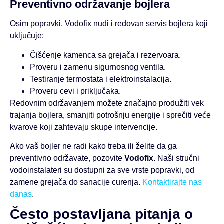
Preventivno održavanje bojlera
Osim popravki, Vodofix nudi i redovan servis bojlera koji
uključuje:
Čišćenje kamenca sa grejača i rezervoara.
Proveru i zamenu sigurnosnog ventila.
Testiranje termostata i elektroinstalacija.
Proveru cevi i priključaka.
Redovnim održavanjem možete značajno produžiti vek
trajanja bojlera, smanjiti potrošnju energije i sprečiti veće
kvarove koji zahtevaju skupe intervencije.
Ako vaš bojler ne radi kako treba ili želite da ga
preventivno održavate, pozovite
Vodofix
. Naši stručni
vodoinstalateri su dostupni za sve vrste popravki, od
zamene grejača do sanacije curenja.
Kontaktirajte nas
danas
.
Često postavljana pitanja o