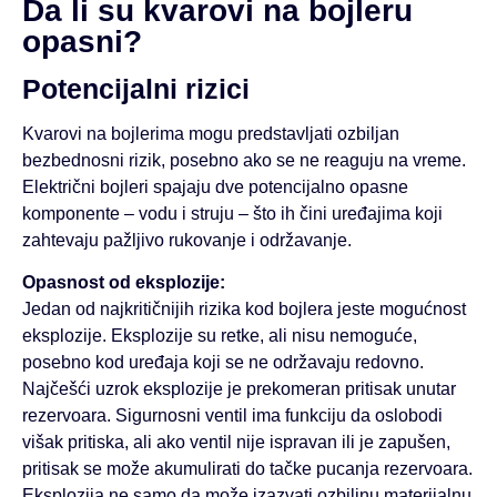
Da li su kvarovi na bojleru
opasni?
Potencijalni rizici
Kvarovi na bojlerima mogu predstavljati ozbiljan
bezbednosni rizik, posebno ako se ne reaguju na vreme.
Električni bojleri spajaju dve potencijalno opasne
komponente – vodu i struju – što ih čini uređajima koji
zahtevaju pažljivo rukovanje i održavanje.
Opasnost od eksplozije:
Jedan od najkritičnijih rizika kod bojlera jeste mogućnost
eksplozije. Eksplozije su retke, ali nisu nemoguće,
posebno kod uređaja koji se ne održavaju redovno.
Najčešći uzrok eksplozije je prekomeran pritisak unutar
rezervoara. Sigurnosni ventil ima funkciju da oslobodi
višak pritiska, ali ako ventil nije ispravan ili je zapušen,
pritisak se može akumulirati do tačke pucanja rezervoara.
Eksplozija ne samo da može izazvati ozbiljnu materijalnu