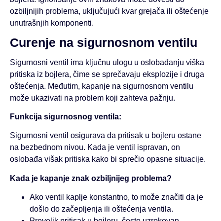
ozbiljnijih problema, uključujući kvar grejača ili oštećenje
unutrašnjih komponenti.
Curenje na sigurnosnom ventilu
Sigurnosni ventil ima ključnu ulogu u oslobađanju viška
pritiska iz bojlera, čime se sprečavaju eksplozije i druga
oštećenja. Međutim, kapanje na sigurnosnom ventilu
može ukazivati na problem koji zahteva pažnju.
Funkcija sigurnosnog ventila:
Sigurnosni ventil osigurava da pritisak u bojleru ostane
na bezbednom nivou. Kada je ventil ispravan, on
oslobađa višak pritiska kako bi sprečio opasne situacije.
Kada je kapanje znak ozbiljnijeg problema?
Ako ventil kaplje konstantno, to može značiti da je
došlo do začepljenja ili oštećenja ventila.
Prevelik pritisak u bojleru, često uzrokovan