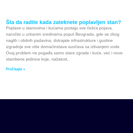
Šta da radite kada zateknete poplavljen stan?
Poplave u stanovima i kućama postaju sve češća pojava,
naročito u urbanim sredinama poput Beograda, gde se zbog
naglih i obilnih padavina, dotrajale infrastrukture i gustine
izgradnje sve više domaćinstava suočava sa izlivanjem vode.
Ovaj problem ne pogađa samo stare zgrade i kuće, već i nove
stambene jedinice koje, nažalost,
Pročitajte »