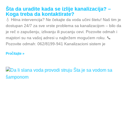
Šta da uradite kada se izlije kanalizacija? –
Koga treba da kontaktirate?
💧 Hitna intervencija? Ne čekajte da voda učini štetu! Naš tim je
dostupan 24/7 za sve vrste problema sa kanalizacijom – bilo da
je reč o zapušenju, izlivanju ili pucanju cevi. Pozovite odmah i
majstori su na vašoj adresi u najbržem mogućem roku. 📞
Pozovite odmah: 062/8199-941 Kanalizacioni sistem je
Pročitajte »