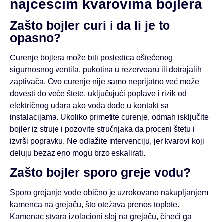
najčešćim kvarovima bojlera
Zašto bojler curi i da li je to
opasno?
Curenje bojlera može biti posledica oštećenog
sigurnosnog ventila, pukotina u rezervoaru ili dotrajalih
zaptivača. Ovo curenje nije samo neprijatno već može
dovesti do veće štete, uključujući poplave i rizik od
električnog udara ako voda dođe u kontakt sa
instalacijama. Ukoliko primetite curenje, odmah isključite
bojler iz struje i pozovite stručnjaka da proceni štetu i
izvrši popravku. Ne odlažite intervenciju, jer kvarovi koji
deluju bezazleno mogu brzo eskalirati.
Zašto bojler sporo greje vodu?
Sporo grejanje vode obično je uzrokovano nakupljanjem
kamenca na grejaču, što otežava prenos toplote.
Kamenac stvara izolacioni sloj na grejaču, čineći ga