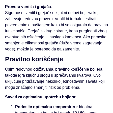
Provera ventila i grejača:
Sigurnosni ventil i grejač su ključni delovi bojlera koji
zahtevaju redovnu proveru. Ventil bi trebalo testirati
povremenim otpuštanjem kako bi se osiguralo da pravilno
funkcioniše. Grejač, s druge strane, treba pregledati zbog
eventualnih oštećenja ili naslaga kamenca. Ako primetite
smanjenje efikasnosti grejača (duže vreme zagrevanja
vode), možda je potrebno da ga zamenite.
Pravilno korišćenje
Osim redovnog održavanja, pravilno korišćenje bojlera
takođe igra ključnu ulogu u sprečavanju kvarova. Ovo
uključuje pridržavanje nekoliko jednostavnih saveta koji
mogu značajno smanjiti rizik od problema.
Saveti za optimalnu upotrebu bojlera:
Podesite optimalnu temperaturu:
Idealna
temperatura za bojler je između 50 i 60 stepeni