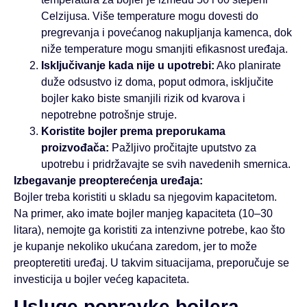
Celzijusa. Više temperature mogu dovesti do
pregrevanja i povećanog nakupljanja kamenca, dok
niže temperature mogu smanjiti efikasnost uređaja.
Isključivanje kada nije u upotrebi:
Ako planirate
duže odsustvo iz doma, poput odmora, isključite
bojler kako biste smanjili rizik od kvarova i
nepotrebne potrošnje struje.
Koristite bojler prema preporukama
proizvođača:
Pažljivo pročitajte uputstvo za
upotrebu i pridržavajte se svih navedenih smernica.
Izbegavanje preopterećenja uređaja:
Bojler treba koristiti u skladu sa njegovim kapacitetom.
Na primer, ako imate bojler manjeg kapaciteta (10–30
litara), nemojte ga koristiti za intenzivne potrebe, kao što
je kupanje nekoliko ukućana zaredom, jer to može
preopteretiti uređaj. U takvim situacijama, preporučuje se
investicija u bojler većeg kapaciteta.
Usluge popravke bojlera –