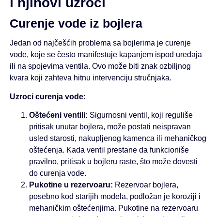
i njihovi uzroci
Curenje vode iz bojlera
Jedan od najčešćih problema sa bojlerima je curenje
vode, koje se često manifestuje kapanjem ispod uređaja
ili na spojevima ventila. Ovo može biti znak ozbiljnog
kvara koji zahteva hitnu intervenciju stručnjaka.
Uzroci curenja vode:
Oštećeni ventili:
Sigurnosni ventil, koji reguliše
pritisak unutar bojlera, može postati neispravan
usled starosti, nakupljenog kamenca ili mehaničkog
oštećenja. Kada ventil prestane da funkcioniše
pravilno, pritisak u bojleru raste, što može dovesti
do curenja vode.
Pukotine u rezervoaru:
Rezervoar bojlera,
posebno kod starijih modela, podložan je koroziji i
mehaničkim oštećenjima. Pukotine na rezervoaru