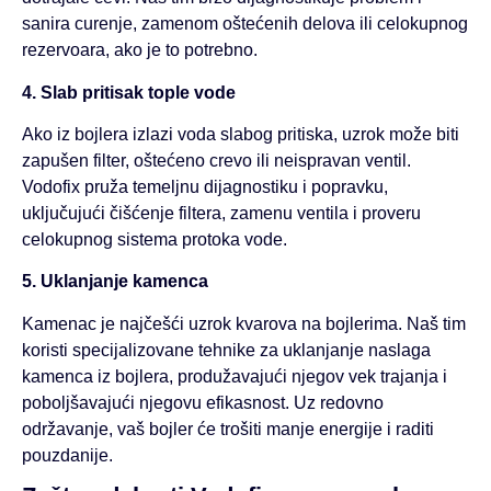
sanira curenje, zamenom oštećenih delova ili celokupnog
rezervoara, ako je to potrebno.
4. Slab pritisak tople vode
Ako iz bojlera izlazi voda slabog pritiska, uzrok može biti
zapušen filter, oštećeno crevo ili neispravan ventil.
Vodofix pruža temeljnu dijagnostiku i popravku,
uključujući čišćenje filtera, zamenu ventila i proveru
celokupnog sistema protoka vode.
5. Uklanjanje kamenca
Kamenac je najčešći uzrok kvarova na bojlerima. Naš tim
koristi specijalizovane tehnike za uklanjanje naslaga
kamenca iz bojlera, produžavajući njegov vek trajanja i
poboljšavajući njegovu efikasnost. Uz redovno
održavanje, vaš bojler će trošiti manje energije i raditi
pouzdanije.