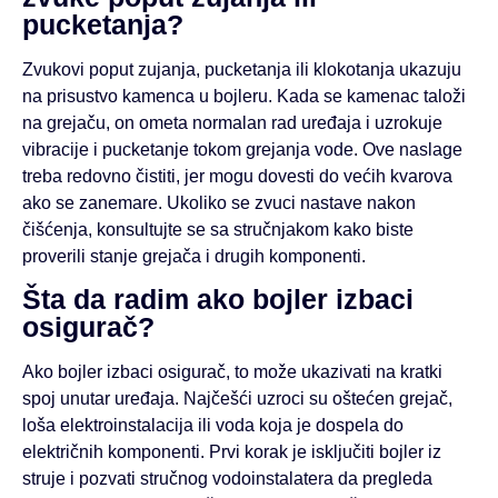
pucketanja?
Zvukovi poput zujanja, pucketanja ili klokotanja ukazuju
na prisustvo kamenca u bojleru. Kada se kamenac taloži
na grejaču, on ometa normalan rad uređaja i uzrokuje
vibracije i pucketanje tokom grejanja vode. Ove naslage
treba redovno čistiti, jer mogu dovesti do većih kvarova
ako se zanemare. Ukoliko se zvuci nastave nakon
čišćenja, konsultujte se sa stručnjakom kako biste
proverili stanje grejača i drugih komponenti.
Šta da radim ako bojler izbaci
osigurač?
Ako bojler izbaci osigurač, to može ukazivati na kratki
spoj unutar uređaja. Najčešći uzroci su oštećen grejač,
loša elektroinstalacija ili voda koja je dospela do
električnih komponenti. Prvi korak je isključiti bojler iz
struje i pozvati stručnog vodoinstalatera da pregleda