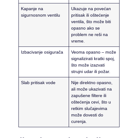
Kapanje na
Ukazuje na povećan
sigurnosnom ventilu
pritisak ili oštećenje
ventila, što može biti
opasno ako se
problem ne reši na
vreme.
Izbacivanje osigurača
Veoma opasno – može
signalizirati kratki spoj,
što može izazvati
strujni udar ili požar.
Slab pritisak vode
Nije direktno opasno,
ali može ukazivati na
zapušene filtere ili
oštećenja cevi, što u
retkim slučajevima
može dovesti do
curenja.