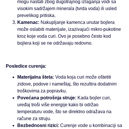
mogu nastati zbog dugotrajnog izlaganja vodi sa
visokim sadržajem minerala (tvrda voda) ili usled
prevelikog pritiska.
Kamenac:
Nakupljanje kamenca unutar bojlera
može oslabiti materijale, izazivajući mikro-pukotine
kroz koje voda curi. Ovo je posebno često kod
bojlera koji se ne održavaju redovno.
Posledice curenja:
Materijalna šteta:
Voda koja curi može oštetiti
zidove, podove i nameštaj, što rezultira dodatnim
troškovima za popravku.
Povećana potrošnja struje:
Kada bojler curi,
uređaj troši više energije kako bi održao
temperaturu vode, što se direktno odražava na
račune za struju.
Bezbednosni rizici:
Curenje vode u kombinaciji sa