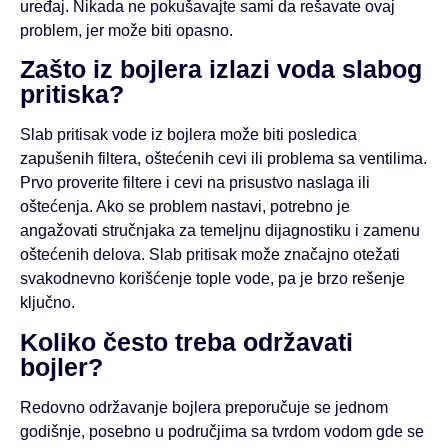
uređaj. Nikada ne pokušavajte sami da rešavate ovaj
problem, jer može biti opasno.
Zašto iz bojlera izlazi voda slabog
pritiska?
Slab pritisak vode iz bojlera može biti posledica
zapušenih filtera, oštećenih cevi ili problema sa ventilima.
Prvo proverite filtere i cevi na prisustvo naslaga ili
oštećenja. Ako se problem nastavi, potrebno je
angažovati stručnjaka za temeljnu dijagnostiku i zamenu
oštećenih delova. Slab pritisak može značajno otežati
svakodnevno korišćenje tople vode, pa je brzo rešenje
ključno.
Koliko često treba održavati
bojler?
Redovno održavanje bojlera preporučuje se jednom
godišnje, posebno u područjima sa tvrdom vodom gde se