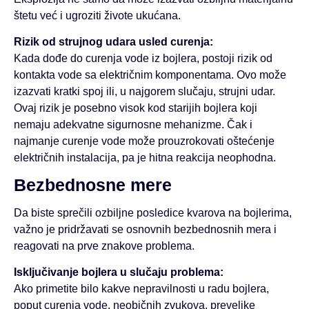
štetu već i ugroziti živote ukućana.
Rizik od strujnog udara usled curenja:
Kada dođe do curenja vode iz bojlera, postoji rizik od
kontakta vode sa električnim komponentama. Ovo može
izazvati kratki spoj ili, u najgorem slučaju, strujni udar.
Ovaj rizik je posebno visok kod starijih bojlera koji
nemaju adekvatne sigurnosne mehanizme. Čak i
najmanje curenje vode može prouzrokovati oštećenje
električnih instalacija, pa je hitna reakcija neophodna.
Bezbednosne mere
Da biste sprečili ozbiljne posledice kvarova na bojlerima,
važno je pridržavati se osnovnih bezbednosnih mera i
reagovati na prve znakove problema.
Isključivanje bojlera u slučaju problema:
Ako primetite bilo kakve nepravilnosti u radu bojlera,
poput curenja vode, neobičnih zvukova, prevelike