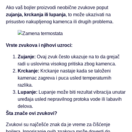
Ako vaš bojler proizvodi neobične zvukove poput
zujanja, krckanja ili lupanja
, to može ukazivati na
prisustvo nakupljenog kamenca ili drugih problema.
Vrste zvukova i njihovi uzroci:
Zujanje:
Ovaj zvuk često ukazuje na to da grejač
radi u uslovima visokog pritiska zbog kamenca.
Krckanje:
Krckanje nastaje kada se taloženi
kamenac zagreva i puca usled temperaturnih
razlika.
Lupanje:
Lupanje može biti rezultat vibracija unutar
uređaja usled nepravilnog protoka vode ili labavih
delova.
Šta znače ovi zvukovi?
Zvukovi su najčešće znak da je vreme za čišćenje
bojlera. Ignorisanje ovih znakova može dovesti do