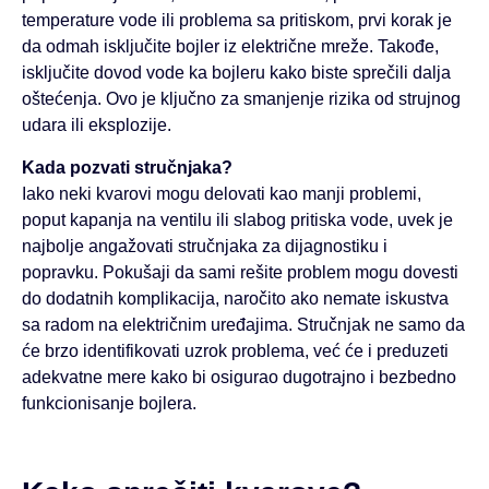
temperature vode ili problema sa pritiskom, prvi korak je
da odmah isključite bojler iz električne mreže. Takođe,
isključite dovod vode ka bojleru kako biste sprečili dalja
oštećenja. Ovo je ključno za smanjenje rizika od strujnog
udara ili eksplozije.
Kada pozvati stručnjaka?
Iako neki kvarovi mogu delovati kao manji problemi,
poput kapanja na ventilu ili slabog pritiska vode, uvek je
najbolje angažovati stručnjaka za dijagnostiku i
popravku. Pokušaji da sami rešite problem mogu dovesti
do dodatnih komplikacija, naročito ako nemate iskustva
sa radom na električnim uređajima. Stručnjak ne samo da
će brzo identifikovati uzrok problema, već će i preduzeti
adekvatne mere kako bi osigurao dugotrajno i bezbedno
funkcionisanje bojlera.