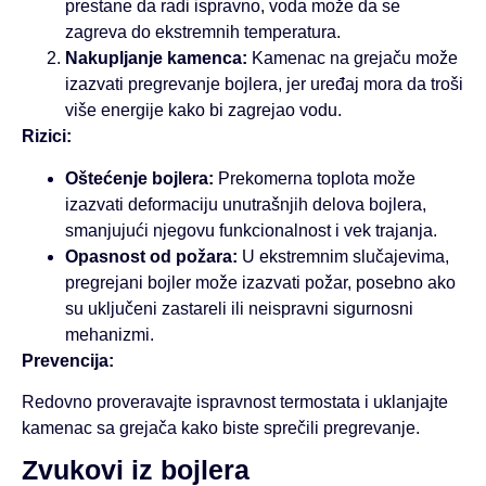
prestane da radi ispravno, voda može da se
zagreva do ekstremnih temperatura.
Nakupljanje kamenca:
Kamenac na grejaču može
izazvati pregrevanje bojlera, jer uređaj mora da troši
više energije kako bi zagrejao vodu.
Rizici:
Oštećenje bojlera:
Prekomerna toplota može
izazvati deformaciju unutrašnjih delova bojlera,
smanjujući njegovu funkcionalnost i vek trajanja.
Opasnost od požara:
U ekstremnim slučajevima,
pregrejani bojler može izazvati požar, posebno ako
su uključeni zastareli ili neispravni sigurnosni
mehanizmi.
Prevencija:
Redovno proveravajte ispravnost termostata i uklanjajte
kamenac sa grejača kako biste sprečili pregrevanje.
Zvukovi iz bojlera