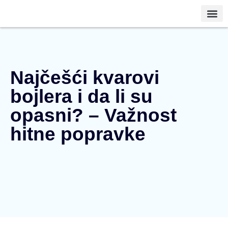
Vodinstalater Vo
Najčešći kvarovi
bojlera i da li su
opasni? – Važnost
hitne popravke