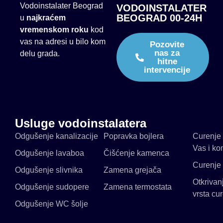
Vodoinstalater Beograd
VODOINSTALATER
BEOGRAD 00-24H
u
najkraćem
vremenskom roku
kod
vas na adresi u bilo kom
Pozovite
nas za
delu grada.
hitne
intervencije
Usluge vodoinstalatera
Odgušenje kanalizacije
Popravka bojlera
Curenje 
Vas i ko
Odgušenje lavaboa
Čišćenje kamenca
Curenje 
Odgušenje slivnika
Zamena grejača
Otkrivan
Odgušenje sudopere
Zamena termostata
vrsta cu
Odgušenje WC šolje