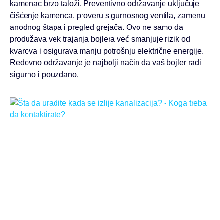
kamenac brzo taloži. Preventivno održavanje uključuje
čišćenje kamenca, proveru sigurnosnog ventila, zamenu
anodnog štapa i pregled grejača. Ovo ne samo da
produžava vek trajanja bojlera već smanjuje rizik od
kvarova i osigurava manju potrošnju električne energije.
Redovno održavanje je najbolji način da vaš bojler radi
sigurno i pouzdano.