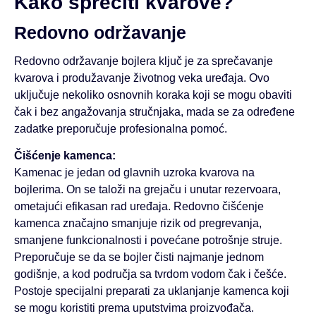
Kako sprečiti kvarove?
Redovno održavanje
Redovno održavanje bojlera ključ je za sprečavanje
kvarova i produžavanje životnog veka uređaja. Ovo
uključuje nekoliko osnovnih koraka koji se mogu obaviti
čak i bez angažovanja stručnjaka, mada se za određene
zadatke preporučuje profesionalna pomoć.
Čišćenje kamenca:
Kamenac je jedan od glavnih uzroka kvarova na
bojlerima. On se taloži na grejaču i unutar rezervoara,
ometajući efikasan rad uređaja. Redovno čišćenje
kamenca značajno smanjuje rizik od pregrevanja,
smanjene funkcionalnosti i povećane potrošnje struje.
Preporučuje se da se bojler čisti najmanje jednom
godišnje, a kod područja sa tvrdom vodom čak i češće.
Postoje specijalni preparati za uklanjanje kamenca koji
se mogu koristiti prema uputstvima proizvođača.