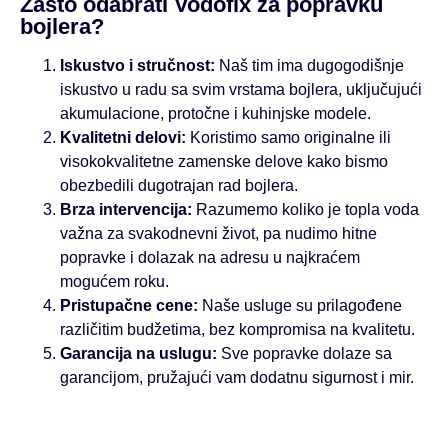
Zašto odabrati Vodofix za popravku
bojlera?
Iskustvo i stručnost:
Naš tim ima dugogodišnje
iskustvo u radu sa svim vrstama bojlera, uključujući
akumulacione, protočne i kuhinjske modele.
Kvalitetni delovi:
Koristimo samo originalne ili
visokokvalitetne zamenske delove kako bismo
obezbedili dugotrajan rad bojlera.
Brza intervencija:
Razumemo koliko je topla voda
važna za svakodnevni život, pa nudimo hitne
popravke i dolazak na adresu u najkraćem
mogućem roku.
Pristupačne cene:
Naše usluge su prilagođene
različitim budžetima, bez kompromisa na kvalitetu.
Garancija na uslugu:
Sve popravke dolaze sa
garancijom, pružajući vam dodatnu sigurnost i mir.