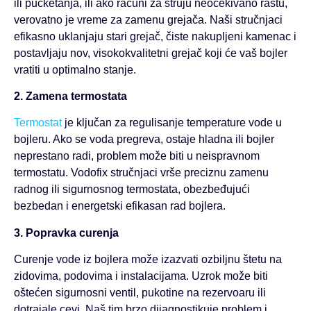
ili pucketanja, ili ako računi za struju neočekivano rastu,
verovatno je vreme za zamenu grejača. Naši stručnjaci
efikasno uklanjaju stari grejač, čiste nakupljeni kamenac i
postavljaju nov, visokokvalitetni grejač koji će vaš bojler
vratiti u optimalno stanje.
2. Zamena termostata
Termostat
je ključan za regulisanje temperature vode u
bojleru. Ako se voda pregreva, ostaje hladna ili bojler
neprestano radi, problem može biti u neispravnom
termostatu. Vodofix stručnjaci vrše preciznu zamenu
radnog ili sigurnosnog termostata, obezbeđujući
bezbedan i energetski efikasan rad bojlera.
3. Popravka curenja
Curenje vode iz bojlera može izazvati ozbiljnu štetu na
zidovima, podovima i instalacijama. Uzrok može biti
oštećen sigurnosni ventil, pukotine na rezervoaru ili
dotrajale cevi. Naš tim brzo dijagnostikuje problem i