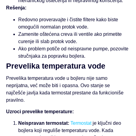
mehaničkog oštećenja ili nepravilnog korišćenja.
Rešenja:
Redovno proveravajte i čistite filtere kako biste
omogućili normalan protok vode.
Zamenite oštećena creva ili ventile ako primetite
curenje ili slab protok vode.
Ako problem potiče od neispravne pumpe, pozovite
stručnjaka za popravku bojlera.
Prevelika temperatura vode
Prevelika temperatura vode u bojleru nije samo
neprijatna, već može biti i opasna. Ovo stanje se
najčešće javlja kada termostat prestane da funkcioniše
pravilno.
Uzroci prevelike temperature:
Neispravan termostat:
Termostat
je ključni deo
bojlera koji reguliše temperaturu vode. Kada