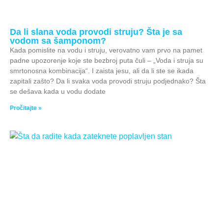
Da li slana voda provodi struju? Šta je sa
vodom sa šamponom?
Kada pomislite na vodu i struju, verovatno vam prvo na pamet
padne upozorenje koje ste bezbroj puta čuli – „Voda i struja su
smrtonosna kombinacija“. I zaista jesu, ali da li ste se ikada
zapitali zašto? Da li svaka voda provodi struju podjednako? Šta
se dešava kada u vodu dodate
Pročitajte »