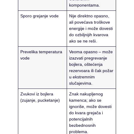
komponentama.
Sporo grejanje vode
Nije direktno opasno,
ali povećava troškove
energije i može dovesti
do ozbiljnijih kvarova
ako se ne reši.
Prevelika temperatura
Veoma opasno – može
vode
izazvati pregrevanje
bojlera, oštećenja
rezervoara ili čak požar
u ekstremnim
slučajevima.
Zvukovi iz bojlera
Znak nakupljenog
(zujanje, pucketanje)
kamenca; ako se
ignoriše, može dovesti
do kvara grejača i
potencijalnih
bezbednosnih
problema.