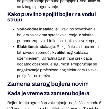
da grejač ostaje potpuno potopljen u vodi kako bi
se izbeglo pregorevanje.
Kako pravilno spojiti bojler na vodu i
struju
Vodovodne instalacije
: Pravilno povezivanje
bojlera sa cevima sprečava curenje. Koristite
gumene zaptivke i teflonske trake za svaki spoj.
Električne instalacije
: Priključak na struju mora
biti izveden pomoću
kvalitetnog kabla
sa
uzemljenjem. Ugradnja zaštitnog prekidača
dodatno obezbeđuje sigurnost. Preporučuje se
angažovanje profesionalnog električara za svaki
priključak na mrežu.
Zamena starog bojlera novim
Kada je vreme za zamenu bojlera
Bojleri imaju ograničen vek trajanja, najčešće između 8
i 12 godina, zavisno od kvaliteta održavanja. Znaci da