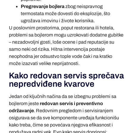
Pregrevanje bojlera
zbog neispravnog
termostata može dovesti do eksplozije, što
ugrožava imovinu i živote korisnika.
U poslovnim prostorima, poput restorana ili hotela,
problemi sa bojlerom mogu uzrokovati dodatne gubitke
– nezadovoljni gosti, loše ocene i pad reputacije su
samo neki od rizika. Hitna intervencija postaje
neophodna jer odsustvo tople vode čak i na kratko
može izazvati velike neprijatnosti.
Kako redovan servis sprečava
nepredviđene kvarove
Jedan od ključnih načina da se izbegnu problemi sa
bojlerom jeste
redovan servis i preventivno
održavanje
. Redovnim pregledom i servisiranjem
osigurava se da sve komponente uređaja funkcionišu
kako treba, čime se povećava njegova efikasnost i
produžava radni vek. Evo kako servis doprinosi: