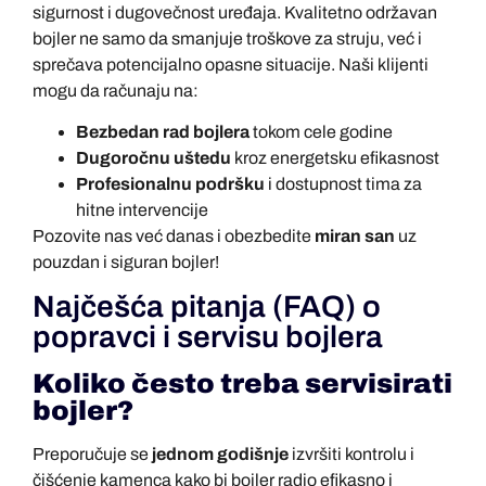
sigurnost i dugovečnost uređaja. Kvalitetno održavan
bojler ne samo da smanjuje troškove za struju, već i
sprečava potencijalno opasne situacije. Naši klijenti
mogu da računaju na:
Bezbedan rad bojlera
tokom cele godine
Dugoročnu uštedu
kroz energetsku efikasnost
Profesionalnu podršku
i dostupnost tima za
hitne intervencije
Pozovite nas već danas i obezbedite
miran san
uz
pouzdan i siguran bojler!
Najčešća pitanja (FAQ) o
popravci i servisu bojlera
Koliko često treba servisirati
bojler?
Preporučuje se
jednom godišnje
izvršiti kontrolu i
čišćenje kamenca kako bi bojler radio efikasno i