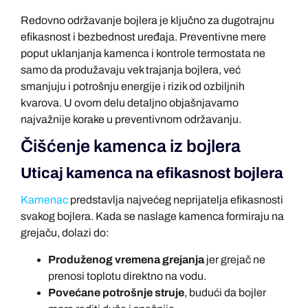
Redovno održavanje bojlera je ključno za dugotrajnu
efikasnost i bezbednost uređaja. Preventivne mere
poput uklanjanja kamenca i kontrole termostata ne
samo da produžavaju vek trajanja bojlera, već
smanjuju i potrošnju energije i rizik od ozbiljnih
kvarova. U ovom delu detaljno objašnjavamo
najvažnije korake u preventivnom održavanju.
Čišćenje kamenca iz bojlera
Uticaj kamenca na efikasnost bojlera
Kamenac
predstavlja najvećeg neprijatelja efikasnosti
svakog bojlera. Kada se naslage kamenca formiraju na
grejaču, dolazi do:
Produženog vremena grejanja
jer grejač ne
prenosi toplotu direktno na vodu.
Povećane potrošnje struje
, budući da bojler