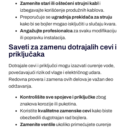
Zamenite stari ili oštećeni strujni kabl
i
izbegavajte korišćenje produžnih kablova.
Preporučuje se
ugradnja prekidača za struju
kako bi se bojler mogao isključiti u slučaju kvara.
Angažujte profesionalca
za svaku modifikaciju
ili popravku instalacija.
Saveti za zamenu dotrajalih cevi i
priključaka
Dotrajale cevi i priključci mogu izazvati curenje vode,
povećavajući rizik od vlage i električnog udara.
Redovna provera i zamena ovih delova je važan deo
održavanja.
Kontrolišite sve spojeve i priključke
zbog
znakova korozije ili pukotina.
Koristite
kvalitetne zamenske cevi
kako biste
obezbedili dugotrajan rad bojlera.
Zamenite ventile
ukoliko primećujete curenje