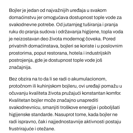
Bojler je jedan od najvažnijih uređaja u svakom
domaćinstvu jer omogućava dostupnost tople vode za
svakodnevne potrebe. Od jutarnjeg tuširanja i pranja
ruku do pranja sudova i održavanja higijene, topla voda
je neizostavan deo života modernog čoveka. Pored
privatnih domaćinstava, bojleri se koriste i u poslovnim
prostorima, poput restorana, hotela i industrijskih
postrojenja, gde je dostupnost tople vode još
značajnija.
Bez obzira na to da li se radi o akumulacionom,
protočnom ili kuhinjskom bojleru, ovi uređaji pomažu u
očuvanju kvaliteta života pružajući konstantan komfor.
Kvalitetan bojler može značajno unaprediti
svakodnevnicu, smanjiti troškove energije i poboljšati
higijenske standarde. Nasuprot tome, kada bojler ne
radi ispravno, čak i najjednostavnije aktivnosti postaju
frustrirajuće i otežane.