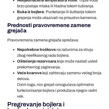
Neujednačena temperatura vode
: Topla voda
brzo postaje mlaka ili hladna tokom tuširanja.
Buka iz bojlera
: Pucketanje ili šuštanje tokom
grejanja može ukazivati na prisustvo kamenca.
Prednosti pravovremene zamene
grejača
Pravovremena zamena grejača sprečava:
Nepotrebne troškove
na računima za struju
zbog neefikasnog rada bojlera.
Oštećenje rezervoara
koje može nastati usled
prekomernog zagrevanja.
Veće kvarove
koji zahtevaju zamenu većeg broja
delova.
Osim toga, nov grejač omogućava optimalno
funkcionisanje bojlera i produžava njegov radni
vek.
Pregrevanje bojlera i