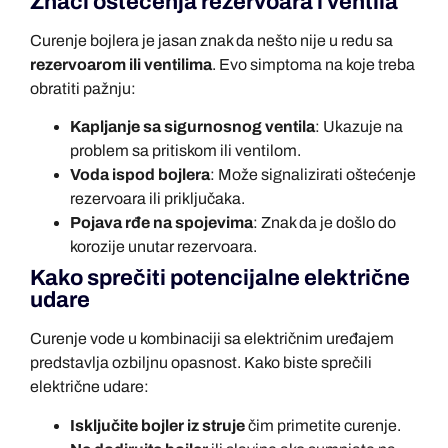
Znaci oštećenja rezervoara i ventila
Curenje bojlera je jasan znak da nešto nije u redu sa
rezervoarom ili ventilima
. Evo simptoma na koje treba
obratiti pažnju:
Kapljanje sa sigurnosnog ventila
: Ukazuje na
problem sa pritiskom ili ventilom.
Voda ispod bojlera
: Može signalizirati oštećenje
rezervoara ili priključaka.
Pojava rđe na spojevima
: Znak da je došlo do
korozije unutar rezervoara.
Kako sprečiti potencijalne električne
udare
Curenje vode u kombinaciji sa električnim uređajem
predstavlja ozbiljnu opasnost. Kako biste sprečili
električne udare:
Isključite bojler iz struje
čim primetite curenje.