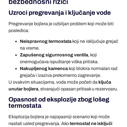
bezbednosni rizici
Uzroci pregrevanja i ključanje vode
Pregrevanje bojlera je ozbiljan problem koji može biti
posledica:
Neispravnog termostata
koji ne isključuje grejač
na vreme.
Zapušenog sigurnosnog ventila
, koji
onemogućava ispuštanje viška pritiska.
Nakupljenog kamenca
koji blokira normalan rad
grejača i izaziva prekomerno zagrevanje.
U ovakvim situacijama, voda može početi da
ključa
unutar bojlera
, stvarajući opasan pritisak u rezervoaru.
Opasnost od eksplozije zbog lošeg
termostata
Eksplozija bojlera je najopasniji scenario koji može
nastati usled pregrevanja. Ako
termostat ne isključi