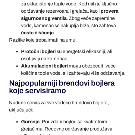
za skladištenje tople vode. Kod njih je ključno
održavanje rezervoara i grejača, kao i
provera
sigurnosnog ventila
. Zbog veće zapremine
vode, kamenac se nakuplja brže, što zahteva
često čišćenje
.
Razlike koje treba imati na umu:
Protočni bojleri
su energetski efikasniji, ali
osetljiviji na kamenac.
Akumulacioni bojleri
mogu obezbediti veće
količine tople vode, ali zahtevaju više održavanja.
Najpopularniji brendovi bojlera
koje servisiramo
Nudimo servis za sve vodeće brendove bojlera,
uključujući:
Gorenje
: Pouzdani bojleri sa kvalitetnim
grejačima. Redovno održavanje produžava