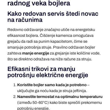
radnog veka bojlera
Kako redovan servis štedi novac
na računima
Redovno održavanje značajno utiče na energetsku
efikasnost bojlera. Čišćenje kamenca omogućava
grejaču da radi sa punim kapacitetom, čime se
smanjuje potrošnja struje. Pravilno održavan bojler
zahteva
manje energije
za grejanje iste količine vode,
što se direktno odražava na niže račune za struju.
Efikasni trikovi za manju
potrošnju električne energije
Koristite bojler samo kada je potrebno
–
uključujte ga noću kada je struja jeftinija.
Namestite termostat na optimalnu temperaturu
(između 50-60°C) kako biste sprečili prekomernu
potrošnju energije.