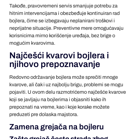
Takođe, pravovremeni servis smanjuje potrebu za
hitnim intervencijama i obezbeđuje kontinuiran rad
bojlera, čime se izbegavaju neplanirani troškovi i
neprijatne situacije. Preventivne mere omogućavaju
korisnicima mirno korišćenje uređaja, bez brige o
mogućim kvarovima.
Najčešći kvarovi bojlera i
njihovo prepoznavanje
Redovno održavanje bojlera može sprečiti mnoge
kvarove, ali čak i uz najbolju brigu, problemi se mogu
pojaviti. U ovom delu razmotrićemo najčešće kvarove
koji se javljaju na bojlerima i objasniti kako ih
prepoznati na vreme, kao i koje korake možete
preduzeti pre dolaska majstora.
Zamena grejača na bojleru
Zašto grejač često strada zbog