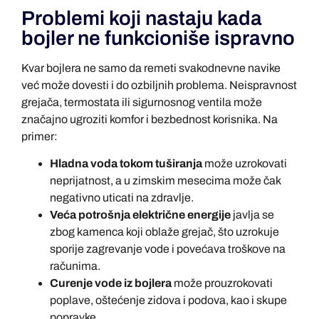
Problemi koji nastaju kada
bojler ne funkcioniše ispravno
Kvar bojlera ne samo da remeti svakodnevne navike
već može dovesti i do ozbiljnih problema. Neispravnost
grejača, termostata ili sigurnosnog ventila može
značajno ugroziti komfor i bezbednost korisnika. Na
primer:
Hladna voda tokom tuširanja
može uzrokovati
neprijatnost, a u zimskim mesecima može čak
negativno uticati na zdravlje.
Veća potrošnja električne energije
javlja se
zbog kamenca koji oblaže grejač, što uzrokuje
sporije zagrevanje vode i povećava troškove na
računima.
Curenje vode iz bojlera
može prouzrokovati
poplave, oštećenje zidova i podova, kao i skupe
popravke.