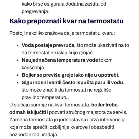
kako bi se osigurala dodatna zaštita od
pregrevanja.
Kako prepoznati kvar na termostatu
Postoji nekoliko znakova da je termostat u kvaru:
Voda postaje prevruća
, što može ukazivati na to
da termostat ne isključuje grejač.
Neujednačena temperatura vode
tokom
korišćenja.
Bojler se previše greje iako nije u upotrebi
.
Sigurnosni ventil često ispušta paru ili vodu
,
što može značiti da termostat ne reguliše
pravilno temperaturu.
U slučaju sumnje na kvar termostata,
bojler treba
odmah isključiti
i pozvati stručnog majstora za servis.
Zamena termostata je jednostavna i brza intervencija
koja može sprečiti ozbiljnije kvarove i obezbediti
bezbedan rad uređaja.