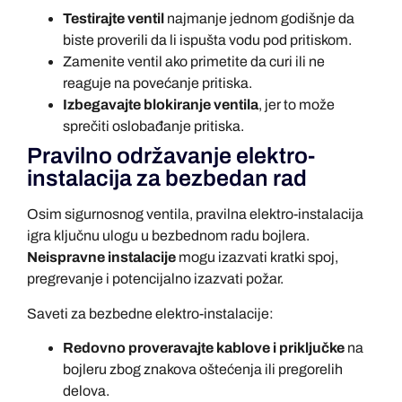
Testirajte ventil
najmanje jednom godišnje da
biste proverili da li ispušta vodu pod pritiskom.
Zamenite ventil ako primetite da curi ili ne
reaguje na povećanje pritiska.
Izbegavajte blokiranje ventila
, jer to može
sprečiti oslobađanje pritiska.
Pravilno održavanje elektro-
instalacija za bezbedan rad
Osim sigurnosnog ventila, pravilna elektro-instalacija
igra ključnu ulogu u bezbednom radu bojlera.
Neispravne instalacije
mogu izazvati kratki spoj,
pregrevanje i potencijalno izazvati požar.
Saveti za bezbedne elektro-instalacije:
Redovno proveravajte kablove i priključke
na
bojleru zbog znakova oštećenja ili pregorelih
delova.