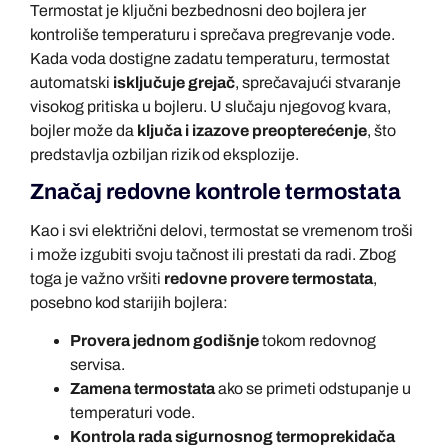
Termostat je ključni bezbednosni deo bojlera jer
kontroliše temperaturu i sprečava pregrevanje vode.
Kada voda dostigne zadatu temperaturu, termostat
automatski
isključuje grejač
, sprečavajući stvaranje
visokog pritiska u bojleru. U slučaju njegovog kvara,
bojler može da
ključa i izazove preopterećenje
, što
predstavlja ozbiljan rizik od eksplozije.
Značaj redovne kontrole termostata
Kao i svi električni delovi, termostat se vremenom troši
i može izgubiti svoju tačnost ili prestati da radi. Zbog
toga je važno vršiti
redovne provere termostata
,
posebno kod starijih bojlera:
Provera jednom godišnje
tokom redovnog
servisa.
Zamena termostata
ako se primeti odstupanje u
temperaturi vode.
Kontrola rada sigurnosnog termoprekidača