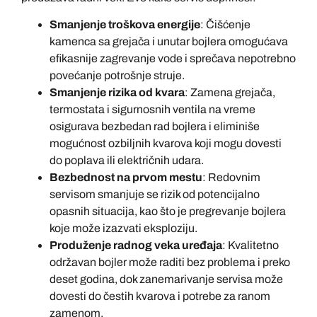
Smanjenje troškova energije
: Čišćenje
kamenca sa grejača i unutar bojlera omogućava
efikasnije zagrevanje vode i sprečava nepotrebno
povećanje potrošnje struje.
Smanjenje rizika od kvara
: Zamena grejača,
termostata i sigurnosnih ventila na vreme
osigurava bezbedan rad bojlera i eliminiše
mogućnost ozbiljnih kvarova koji mogu dovesti
do poplava ili električnih udara.
Bezbednost na prvom mestu
: Redovnim
servisom smanjuje se rizik od potencijalno
opasnih situacija, kao što je pregrevanje bojlera
koje može izazvati eksploziju.
Produženje radnog veka uređaja
: Kvalitetno
održavan bojler može raditi bez problema i preko
deset godina, dok zanemarivanje servisa može
dovesti do čestih kvarova i potrebe za ranom
zamenom.