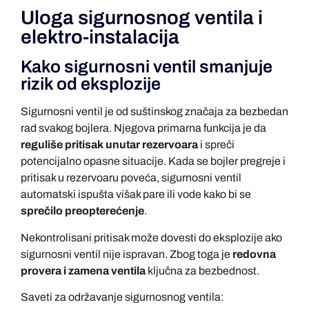
Uloga sigurnosnog ventila i
elektro-instalacija
Kako sigurnosni ventil smanjuje
rizik od eksplozije
Sigurnosni ventil je od suštinskog značaja za bezbedan
rad svakog bojlera. Njegova primarna funkcija je da
reguliše pritisak unutar rezervoara
i spreči
potencijalno opasne situacije. Kada se bojler pregreje i
pritisak u rezervoaru poveća, sigurnosni ventil
automatski ispušta višak pare ili vode kako bi se
sprečilo preopterećenje
.
Nekontrolisani pritisak može dovesti do eksplozije ako
sigurnosni ventil nije ispravan. Zbog toga je
redovna
provera i zamena ventila
ključna za bezbednost.
Saveti za održavanje sigurnosnog ventila: