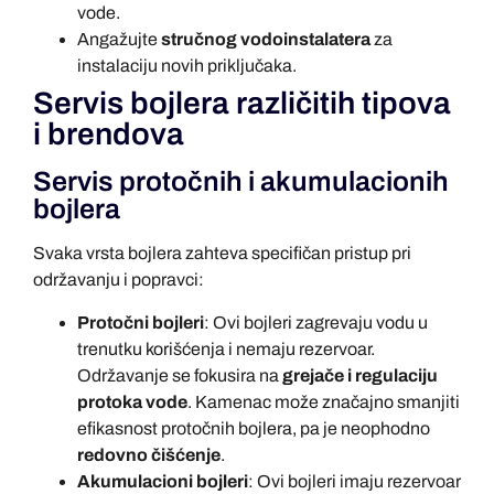
vode.
Angažujte
stručnog vodoinstalatera
za
instalaciju novih priključaka.
Servis bojlera različitih tipova
i brendova
Servis protočnih i akumulacionih
bojlera
Svaka vrsta bojlera zahteva specifičan pristup pri
održavanju i popravci:
Protočni bojleri
: Ovi bojleri zagrevaju vodu u
trenutku korišćenja i nemaju rezervoar.
Održavanje se fokusira na
grejače i regulaciju
protoka vode
. Kamenac može značajno smanjiti
efikasnost protočnih bojlera, pa je neophodno
redovno čišćenje
.
Akumulacioni bojleri
: Ovi bojleri imaju rezervoar