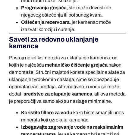
mora raditi duže i snažnije.
Pregrevanja grejača
, što može dovesti do
njegovog oštećenja ili potpunog kvara.
Oštećenja rezervoara
, jer kamenac može
izazvati koroziju i curenje.
Saveti za redovno uklanjanje
kamenca
Postoji nekoliko metoda za uklanjanje kamenca, od
kojih je najčešća
mehaničko čišćenje grejača
nakon
demontaže. Stručni majstori koriste specijalne alate za
uklanjanje tvrdokornih naslaga, čime se obezbeđuje
optimalan rad uređaja. Alternativno, u vodu se može
dodati
sredstvo za otapanje kamenca
, ali ova metoda
je preporučljiva samo ako su naslage minimalne.
Koristite filtere za vodu
kako biste smanjili unos
minerala koji uzrokuju kamenac.
Izbegavajte zagrevanje vode na maksimalnim
temperaturama
, jer se kamenac brže taloži pri