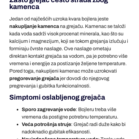
kamenca
Jedan od najčešćih uzroka kvara bojlera jeste
nakupljanje kamenca
na grejaču. Kamenac se taloži
kada voda sadrži visok procenat minerala, kao što su
kalcijum i magnezijum, koji se tokom grejanja izlučuju i
formiraju čvrste naslage. Ove naslage ometaju
direktan kontakt grejača sa vodom, pa je potrebno više
vremena i energije za postizanje željene temperature.
Pored toga, nakupljeni kamenac može uzrokovati
pregorevanje grejača
jer dovodi do njegovog
pregrevanja i gubitka funkcionalnosti.
Simptomi oslabljenog grejača
Sporo zagrevanje vode
: Bojleru treba više
vremena da postigne potrebnu temperaturu.
Veća potrošnja struje
: Grejač radi duže kako bi
nadoknadio gubitak efikasnosti.