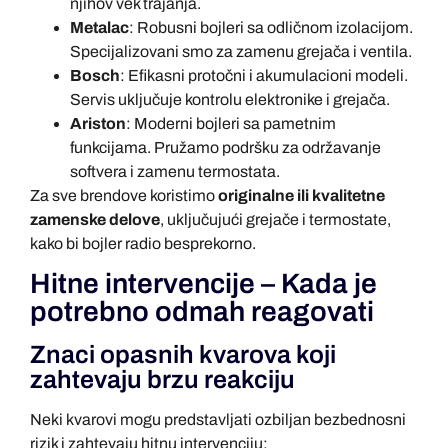
njihov vek trajanja.
Metalac
: Robusni bojleri sa odličnom izolacijom.
Specijalizovani smo za zamenu grejača i ventila.
Bosch
: Efikasni protočni i akumulacioni modeli.
Servis uključuje kontrolu elektronike i grejača.
Ariston
: Moderni bojleri sa pametnim
funkcijama. Pružamo podršku za održavanje
softvera i zamenu termostata.
Za sve brendove koristimo
originalne ili kvalitetne
zamenske delove
, uključujući grejače i termostate,
kako bi bojler radio besprekorno.
Hitne intervencije – Kada je
potrebno odmah reagovati
Znaci opasnih kvarova koji
zahtevaju brzu reakciju
Neki kvarovi mogu predstavljati ozbiljan bezbednosni
rizik i zahtevaju hitnu intervenciju: