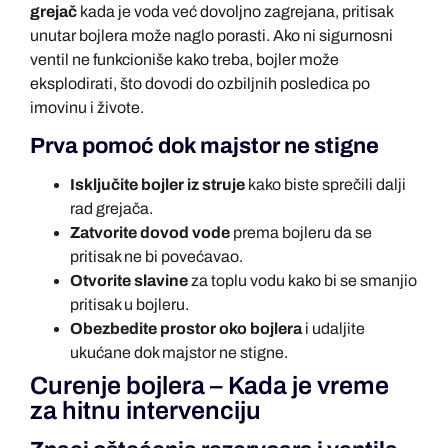
grejač
kada je voda već dovoljno zagrejana, pritisak
unutar bojlera može naglo porasti. Ako ni sigurnosni
ventil ne funkcioniše kako treba, bojler može
eksplodirati, što dovodi do ozbiljnih posledica po
imovinu i živote.
Prva pomoć dok majstor ne stigne
Isključite bojler iz struje
kako biste sprečili dalji
rad grejača.
Zatvorite dovod vode
prema bojleru da se
pritisak ne bi povećavao.
Otvorite slavine
za toplu vodu kako bi se smanjio
pritisak u bojleru.
Obezbedite prostor oko bojlera
i udaljite
ukućane dok majstor ne stigne.
Curenje bojlera – Kada je vreme
za hitnu intervenciju