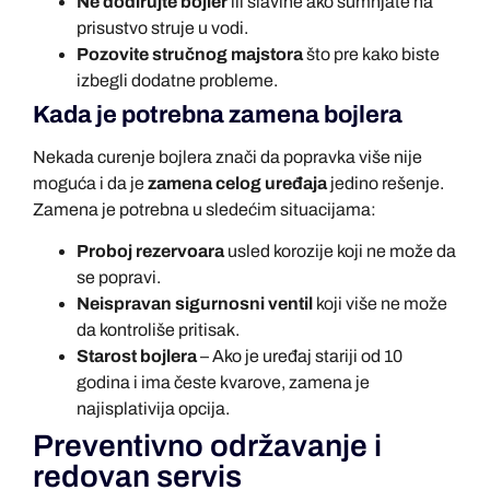
Ne dodirujte bojler
ili slavine ako sumnjate na
prisustvo struje u vodi.
Pozovite stručnog majstora
što pre kako biste
izbegli dodatne probleme.
Kada je potrebna zamena bojlera
Nekada curenje bojlera znači da popravka više nije
moguća i da je
zamena celog uređaja
jedino rešenje.
Zamena je potrebna u sledećim situacijama:
Proboj rezervoara
usled korozije koji ne može da
se popravi.
Neispravan sigurnosni ventil
koji više ne može
da kontroliše pritisak.
Starost bojlera
– Ako je uređaj stariji od 10
godina i ima česte kvarove, zamena je
najisplativija opcija.
Preventivno održavanje i
redovan servis