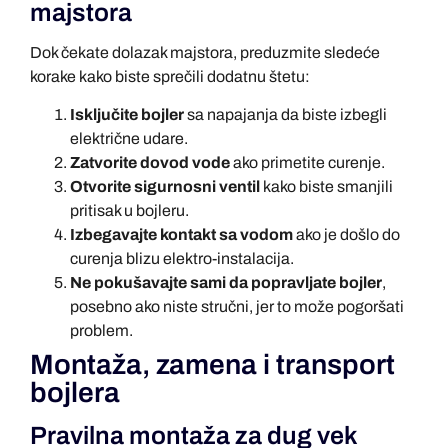
majstora
Dok čekate dolazak majstora, preduzmite sledeće
korake kako biste sprečili dodatnu štetu:
Isključite bojler
sa napajanja da biste izbegli
električne udare.
Zatvorite dovod vode
ako primetite curenje.
Otvorite sigurnosni ventil
kako biste smanjili
pritisak u bojleru.
Izbegavajte kontakt sa vodom
ako je došlo do
curenja blizu elektro-instalacija.
Ne pokušavajte sami da popravljate bojler
,
posebno ako niste stručni, jer to može pogoršati
problem.
Montaža, zamena i transport
bojlera
Pravilna montaža za dug vek