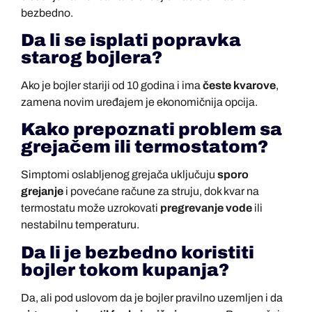
bezbedno.
Da li se isplati popravka
starog bojlera?
Ako je bojler stariji od 10 godina i ima
česte kvarove
,
zamena novim uređajem je ekonomičnija opcija.
Kako prepoznati problem sa
grejačem ili termostatom?
Simptomi oslabljenog grejača uključuju
sporo
grejanje
i povećane račune za struju, dok kvar na
termostatu može uzrokovati
pregrevanje vode
ili
nestabilnu temperaturu.
Da li je bezbedno koristiti
bojler tokom kupanja?
Da, ali pod uslovom da je bojler pravilno uzemljen i da