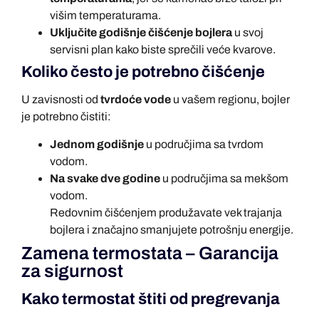
višim temperaturama.
Uključite godišnje čišćenje bojlera
u svoj
servisni plan kako biste sprečili veće kvarove.
Koliko često je potrebno čišćenje
U zavisnosti od
tvrdoće vode
u vašem regionu, bojler
je potrebno čistiti:
Jednom godišnje
u područjima sa tvrdom
vodom.
Na svake dve godine
u područjima sa mekšom
vodom.
Redovnim čišćenjem produžavate vek trajanja
bojlera i značajno smanjujete potrošnju energije.
Zamena termostata – Garancija
za sigurnost
Kako termostat štiti od pregrevanja