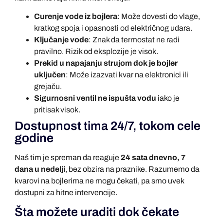
Curenje vode iz bojlera
: Može dovesti do vlage,
kratkog spoja i opasnosti od električnog udara.
Ključanje vode
: Znak da termostat ne radi
pravilno. Rizik od eksplozije je visok.
Prekid u napajanju strujom dok je bojler
uključen
: Može izazvati kvar na elektronici ili
grejaču.
Sigurnosni ventil ne ispušta vodu
iako je
pritisak visok.
Dostupnost tima 24/7, tokom cele
godine
Naš tim je spreman da reaguje
24 sata dnevno, 7
dana u nedelji
, bez obzira na praznike. Razumemo da
kvarovi na bojlerima ne mogu čekati, pa smo uvek
dostupni za hitne intervencije.
Šta možete uraditi dok čekate