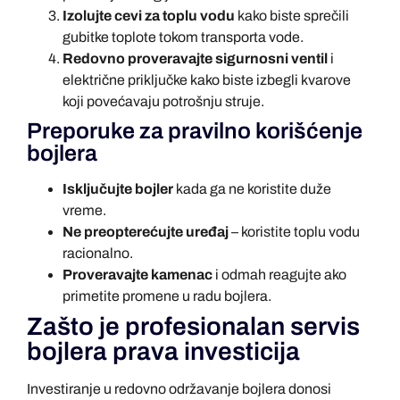
Izolujte cevi za toplu vodu
kako biste sprečili
gubitke toplote tokom transporta vode.
Redovno proveravajte sigurnosni ventil
i
električne priključke kako biste izbegli kvarove
koji povećavaju potrošnju struje.
Preporuke za pravilno korišćenje
bojlera
Isključujte bojler
kada ga ne koristite duže
vreme.
Ne preopterećujte uređaj
– koristite toplu vodu
racionalno.
Proveravajte kamenac
i odmah reagujte ako
primetite promene u radu bojlera.
Zašto je profesionalan servis
bojlera prava investicija
Investiranje u redovno održavanje bojlera donosi