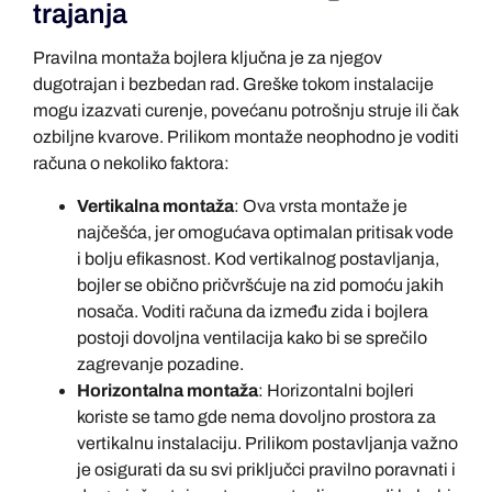
trajanja
Pravilna montaža bojlera ključna je za njegov
dugotrajan i bezbedan rad. Greške tokom instalacije
mogu izazvati curenje, povećanu potrošnju struje ili čak
ozbiljne kvarove. Prilikom montaže neophodno je voditi
računa o nekoliko faktora:
Vertikalna montaža
: Ova vrsta montaže je
najčešća, jer omogućava optimalan pritisak vode
i bolju efikasnost. Kod vertikalnog postavljanja,
bojler se obično pričvršćuje na zid pomoću jakih
nosača. Voditi računa da između zida i bojlera
postoji dovoljna ventilacija kako bi se sprečilo
zagrevanje pozadine.
Horizontalna montaža
: Horizontalni bojleri
koriste se tamo gde nema dovoljno prostora za
vertikalnu instalaciju. Prilikom postavljanja važno
je osigurati da su svi priključci pravilno poravnati i