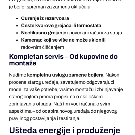
je bojler spreman za zamenu uključuju:
Curenje iz rezervoara
Česte kvarove grejača ili termostata
Neefikasno grejanje
i povećani računi za struju
Kamenac koji se više ne može ukloniti
redovnim čišćenjem
Kompletan servis – Od kupovine do
montaže
Nudimo
kompletnu uslugu zamene bojlera
. Nakon
procene starog uređaja, savetujemo odgovarajući
model za vaše potrebe, vršimo montažu i zbrinjavanje
starog bojlera prema propisima o ekološkom
zbrinjavanju otpada. Naš tim vodi računa o svim
aspektima – od odabira novog uređaja do njegovog
pravilnog postavljanja i testiranja.
Ušteda energije i produženje