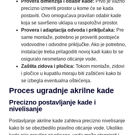
Provera dimenzija i odabir kade:
Prvo je važno
precizno izmeriti prostor u kome će se kada
postaviti. Ovo omogućava pravilan odabir kade
koja se savršeno uklapa u raspoloživi prostor.
Provera i adaptacija odvoda i priključaka:
Pre
same montaže, potrebno je proveriti postojeće
vodovodne i odvodne priključke. Ako je potrebno,
instalacije treba prilagoditi novoj kadi kako bi se
osiguralo nesmetano oticanje vode.
Zaštita zidova i pločica:
Tokom montaže, zidovi
i pločice u kupatilu moraju biti zaštićeni kako bi
se izbegla eventualna oštećenja.
Proces ugradnje akrilne kade
Precizno postavljanje kade i
nivelisanje
Postavljanje akrilne kade zahteva precizno nivelisanje
kako bi se obezbedilo pravilno oticanje vode. Ukoliko