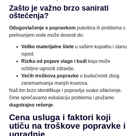
Zašto je važno brzo sanirati
oštećenja?
Odugovlačenje s popravkom
pukotina ili problema s
prelivanjem vode može dovesti do:
Velike materijalne štete
u vašem kupatilu i stanu
ispod.
Rizika od pojave vlage i buđi
koja može
ozbiljno ugroziti zdravlje.
Većih troškova popravke
u budućnosti zbog
zanemarivanja manjih kvarova.
Naš tim brzo identifikuje i popravlja svako oštećenje,
čime sprečavamo eskalaciju problema i pružamo
dugotrajno rešenje
.
Cena usluga i faktori koji
utiču na troškove popravke i
ugradnje