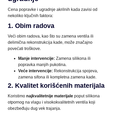
Cena popravke i ugradnje akrilnih kada zavisi od
nekoliko ključnih faktora:
1. Obim radova
Veći obim radova, kao što su zamena ventila ili
delimična rekonstrukcija kade, može značajno
povećati troškove.
Manje intervencije:
Zamena silikona ili
popravka manjih pukotina.
Veće intervencije:
Rekonstrukcija spojeva,
zamena sifona ili kompletna zamena kade.
2. Kvalitet korišćenih materijala
Koristimo
najkvalitetnije materijale
poput silikona
otpornog na vlagu i visokokvalitetnih ventila koji
obezbeđuju dug vek trajanja.