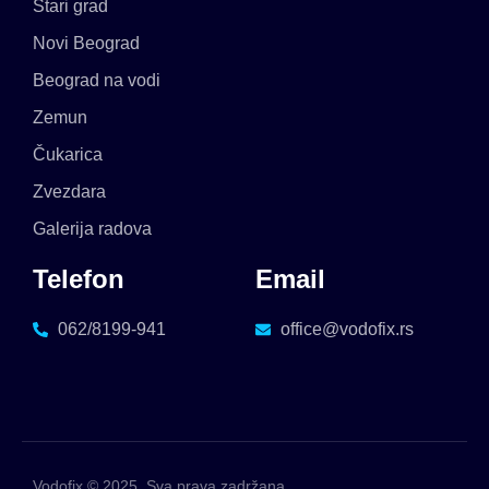
Stari grad
Novi Beograd
Beograd na vodi
Zemun
Čukarica
Zvezdara
Galerija radova
Telefon
Email
062/8199-941
office@vodofix.rs
Vodofix © 2025. Sva prava zadržana.