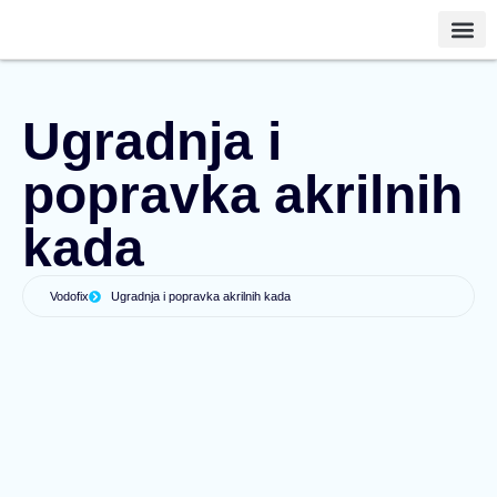
Vodinstalater Vo
Ugradnja i
popravka akrilnih
kada
Vodofix
Ugradnja i popravka akrilnih kada