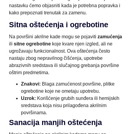
nastavku ćemo objasniti kada je potrebna popravka i
kako prepoznati trenutak za zamenu.
Sitna oštećenja i ogrebotine
Na površini akrilne kade mogu se pojaviti
zamućenja
ili
sitne ogrebotine
koje kvare njen izgled, ali ne
ugrožavaju funkcionalnost. Ova oštećenja često
nastaju zbog nepravilnog čišćenja, upotrebe
abrazivnih sredstava ili slučajnog grebanja površine
oštrim predmetima.
Znakovi:
Blaga zamućenost površine, plitke
ogrebotine koje ne ometaju upotrebu.
Uzrok:
Korišćenje grubih sunđera ili hemijskih
sredstava koja nisu prilagođena akrilnim
površinama.
Sanacija manjih oštećenja