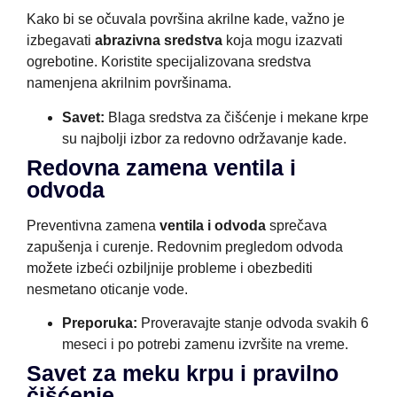
Kako bi se očuvala površina akrilne kade, važno je
izbegavati
abrazivna sredstva
koja mogu izazvati
ogrebotine. Koristite specijalizovana sredstva
namenjena akrilnim površinama.
Savet:
Blaga sredstva za čišćenje i mekane krpe
su najbolji izbor za redovno održavanje kade.
Redovna zamena ventila i
odvoda
Preventivna zamena
ventila i odvoda
sprečava
zapušenja i curenje. Redovnim pregledom odvoda
možete izbeći ozbiljnije probleme i obezbediti
nesmetano oticanje vode.
Preporuka:
Proveravajte stanje odvoda svakih 6
meseci i po potrebi zamenu izvršite na vreme.
Savet za meku krpu i pravilno
čišćenje