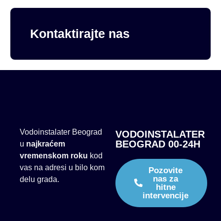
Kontaktirajte nas
Vodoinstalater Beograd
VODOINSTALATER
BEOGRAD 00-24H
u
najkraćem
vremenskom roku
kod
vas na adresi u bilo kom
Pozovite
nas za
delu grada.
hitne
intervencije