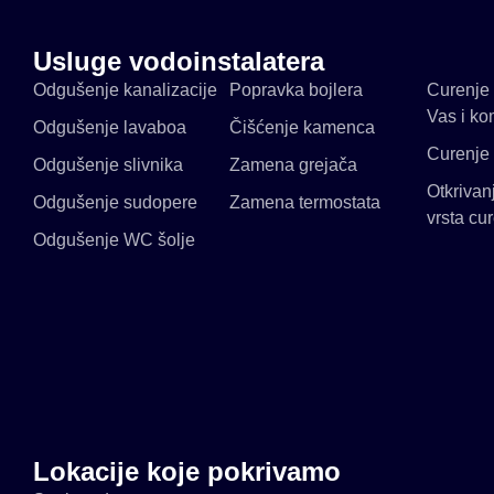
Usluge vodoinstalatera
Odgušenje kanalizacije
Popravka bojlera
Curenje 
Vas i ko
Odgušenje lavaboa
Čišćenje kamenca
Curenje 
Odgušenje slivnika
Zamena grejača
Otkrivan
Odgušenje sudopere
Zamena termostata
vrsta cu
Odgušenje WC šolje
Lokacije koje pokrivamo