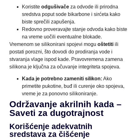
Koristite
odgušivače
za odvode ili prirodna
sredstva poput sode bikarbone i sirćeta kako
biste sprečili zapušenja.
Redovno proveravajte stanje odvoda kako biste
na vreme uočili eventualne blokade.
Vremenom se silikonirani spojevi mogu
oštetiti
ili
postati porozni, što dovodi do prodiranja vode i
stvaranja vlage ispod kade. Pravovremena zamena
silikona je ključna za očuvanje integriteta spojeva.
Kada je potrebno zameniti silikon:
Ako
primetite pukotine, buđ ili curenje oko spojeva,
vreme je za ponovno silikoniranje.
Održavanje akrilnih kada –
Saveti za dugotrajnost
Korišćenje adekvatnih
sredstava za čišćenje