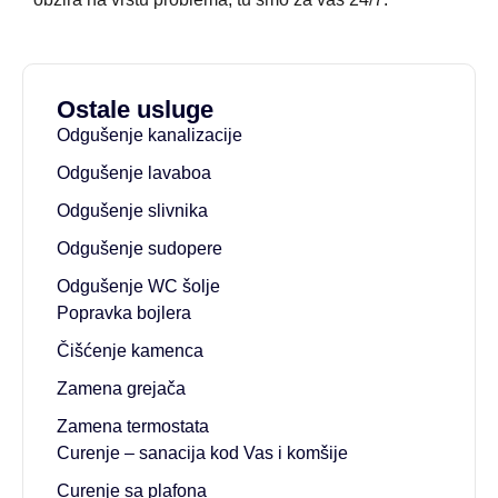
Ostale usluge
Odgušenje kanalizacije
Odgušenje lavaboa
Odgušenje slivnika
Odgušenje sudopere
Odgušenje WC šolje
Popravka bojlera
Čišćenje kamenca
Zamena grejača
Zamena termostata
Curenje – sanacija kod Vas i komšije
Curenje sa plafona