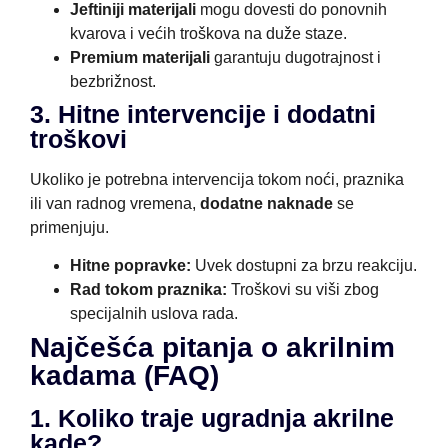
Jeftiniji materijali
mogu dovesti do ponovnih
kvarova i većih troškova na duže staze.
Premium materijali
garantuju dugotrajnost i
bezbrižnost.
3. Hitne intervencije i dodatni
troškovi
Ukoliko je potrebna intervencija tokom noći, praznika
ili van radnog vremena,
dodatne naknade
se
primenjuju.
Hitne popravke:
Uvek dostupni za brzu reakciju.
Rad tokom praznika:
Troškovi su viši zbog
specijalnih uslova rada.
Najčešća pitanja o akrilnim
kadama (FAQ)
1. Koliko traje ugradnja akrilne
kade?