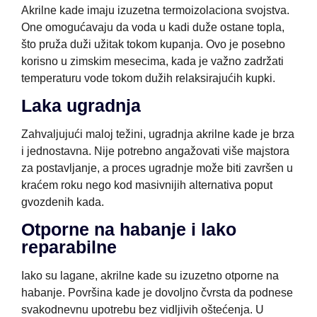
Akrilne kade imaju izuzetna termoizolaciona svojstva.
One omogućavaju da voda u kadi duže ostane topla,
što pruža duži užitak tokom kupanja. Ovo je posebno
korisno u zimskim mesecima, kada je važno zadržati
temperaturu vode tokom dužih relaksirajućih kupki.
Laka ugradnja
Zahvaljujući maloj težini, ugradnja akrilne kade je brza
i jednostavna. Nije potrebno angažovati više majstora
za postavljanje, a proces ugradnje može biti završen u
kraćem roku nego kod masivnijih alternativa poput
gvozdenih kada.
Otporne na habanje i lako
reparabilne
Iako su lagane, akrilne kade su izuzetno otporne na
habanje. Površina kade je dovoljno čvrsta da podnese
svakodnevnu upotrebu bez vidljivih oštećenja. U