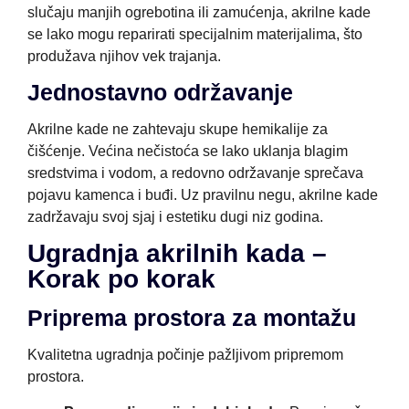
slučaju manjih ogrebotina ili zamućenja, akrilne kade
se lako mogu reparirati specijalnim materijalima, što
produžava njihov vek trajanja.
Jednostavno održavanje
Akrilne kade ne zahtevaju skupe hemikalije za
čišćenje. Većina nečistoća se lako uklanja blagim
sredstvima i vodom, a redovno održavanje sprečava
pojavu kamenca i buđi. Uz pravilnu negu, akrilne kade
zadržavaju svoj sjaj i estetiku dugi niz godina.
Ugradnja akrilnih kada –
Korak po korak
Priprema prostora za montažu
Kvalitetna ugradnja počinje pažljivom pripremom
prostora.