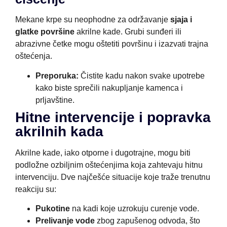
Mekane krpe su neophodne za održavanje
sjaja i
glatke površine
akrilne kade. Grubi sunđeri ili
abrazivne četke mogu oštetiti površinu i izazvati trajna
oštećenja.
Preporuka:
Čistite kadu nakon svake upotrebe
kako biste sprečili nakupljanje kamenca i
prljavštine.
Hitne intervencije i popravka
akrilnih kada
Akrilne kade, iako otporne i dugotrajne, mogu biti
podložne ozbiljnim oštećenjima koja zahtevaju hitnu
intervenciju. Dve najčešće situacije koje traže trenutnu
reakciju su:
Pukotine
na kadi koje uzrokuju curenje vode.
Prelivanje vode
zbog zapušenog odvoda, što