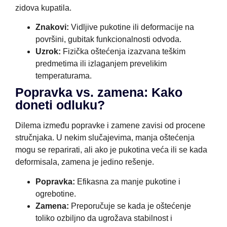
zidova kupatila.
Znakovi:
Vidljive pukotine ili deformacije na
površini, gubitak funkcionalnosti odvoda.
Uzrok:
Fizička oštećenja izazvana teškim
predmetima ili izlaganjem prevelikim
temperaturama.
Popravka vs. zamena: Kako
doneti odluku?
Dilema između popravke i zamene zavisi od procene
stručnjaka. U nekim slučajevima, manja oštećenja
mogu se reparirati, ali ako je pukotina veća ili se kada
deformisala, zamena je jedino rešenje.
Popravka:
Efikasna za manje pukotine i
ogrebotine.
Zamena:
Preporučuje se kada je oštećenje
toliko ozbiljno da ugrožava stabilnost i