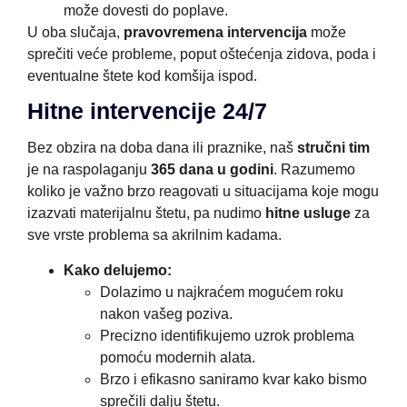
može dovesti do poplave.
U oba slučaja,
pravovremena intervencija
može
sprečiti veće probleme, poput oštećenja zidova, poda i
eventualne štete kod komšija ispod.
Hitne intervencije 24/7
Bez obzira na doba dana ili praznike, naš
stručni tim
je na raspolaganju
365 dana u godini
. Razumemo
koliko je važno brzo reagovati u situacijama koje mogu
izazvati materijalnu štetu, pa nudimo
hitne usluge
za
sve vrste problema sa akrilnim kadama.
Kako delujemo:
Dolazimo u najkraćem mogućem roku
nakon vašeg poziva.
Precizno identifikujemo uzrok problema
pomoću modernih alata.
Brzo i efikasno saniramo kvar kako bismo
sprečili dalju štetu.