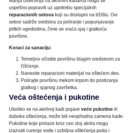
Manja oštećenja na akrilnim kadama mogu se
uspešno popraviti uz upotrebu specijalnih
reparacionih setova
koji su dostupni na tržištu. Ovi
setovi sadrže sredstva za poliranje i popunjavanje
plitkih ogrebotina, čime se vraća sjaj i glatkoća
površine.
Koraci za sanaciju:
Temeljno očistite površinu blagim sredstvom za
čišćenje.
Nanesite reparacioni materijal na oštećeni deo.
Polirajte površinu mekom krpom do postizanja
glatkog i sjajnog završetka.
Veća oštećenja i pukotine
Ukoliko se na akrilnoj kadi pojave
veće pukotine
ili
duboka oštećenja, može biti neophodna zamena kade.
Pukotine koje prolaze kroz ceo sloj akrila mogu
izazvati curenje vode i ozbiljna oštećenja poda i