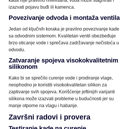
kada nije pravilno nivelisana, voda može stagnirati i
izazvati pojavu buđi ili kamenca.
Povezivanje odvoda i montaža ventila
Jedan od ključnih koraka je pravilno povezivanje kade
sa odvodnim sistemom. Kvalitetan ventil obezbeđuje
brzo oticanje vode i sprečava zadržavanje nečistoća u
odvodu.
Zatvaranje spojeva visokokvalitetnim
silikonom
Kako bi se sprečilo curenje vode i prodiranje vlage,
neophodno je koristiti visokokvalitetan silikon za
zaptivanje svih spojeva. Korišćenje jeftinijih varijanti
silikona može izazvati probleme u budućnosti jer su
manje otporne na vlagu i habanje.
Završni radovi i provera
Testiranje kade na curenje