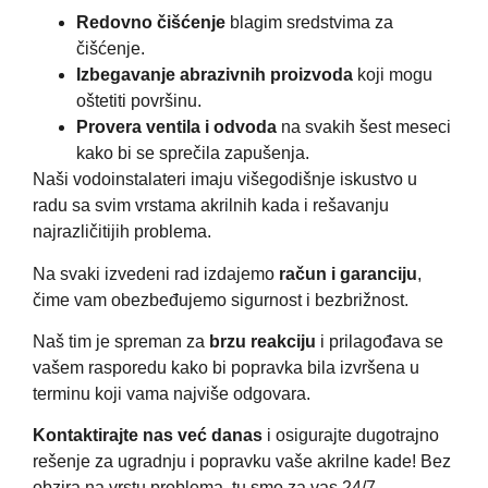
Redovno čišćenje
blagim sredstvima za
čišćenje.
Izbegavanje abrazivnih proizvoda
koji mogu
oštetiti površinu.
Provera ventila i odvoda
na svakih šest meseci
kako bi se sprečila zapušenja.
Naši vodoinstalateri imaju višegodišnje iskustvo u
radu sa svim vrstama akrilnih kada i rešavanju
najrazličitijih problema.
Na svaki izvedeni rad izdajemo
račun i garanciju
,
čime vam obezbeđujemo sigurnost i bezbrižnost.
Naš tim je spreman za
brzu reakciju
i prilagođava se
vašem rasporedu kako bi popravka bila izvršena u
terminu koji vama najviše odgovara.
Kontaktirajte nas već danas
i osigurajte dugotrajno
rešenje za ugradnju i popravku vaše akrilne kade! Bez
obzira na vrstu problema, tu smo za vas 24/7.