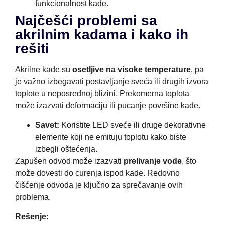
funkcionalnost kade.
Najčešći problemi sa
akrilnim kadama i kako ih
rešiti
Akrilne kade su
osetljive na visoke temperature
, pa
je važno izbegavati postavljanje sveća ili drugih izvora
toplote u neposrednoj blizini. Prekomerna toplota
može izazvati deformaciju ili pucanje površine kade.
Savet:
Koristite LED sveće ili druge dekorativne
elemente koji ne emituju toplotu kako biste
izbegli oštećenja.
Zapušen odvod može izazvati
prelivanje vode
, što
može dovesti do curenja ispod kade. Redovno
čišćenje odvoda je ključno za sprečavanje ovih
problema.
Rešenje: