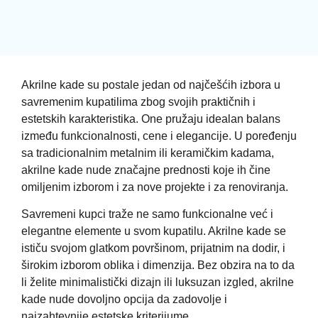
Akrilne kade su postale jedan od najčešćih izbora u
savremenim kupatilima zbog svojih praktičnih i
estetskih karakteristika. One pružaju idealan balans
između funkcionalnosti, cene i elegancije. U poređenju
sa tradicionalnim metalnim ili keramičkim kadama,
akrilne kade nude značajne prednosti koje ih čine
omiljenim izborom i za nove projekte i za renoviranja.
Savremeni kupci traže ne samo funkcionalne već i
elegantne elemente u svom kupatilu. Akrilne kade se
ističu svojom glatkom površinom, prijatnim na dodir, i
širokim izborom oblika i dimenzija. Bez obzira na to da
li želite minimalistički dizajn ili luksuzan izgled, akrilne
kade nude dovoljno opcija da zadovolje i
najzahtevnije estetske kriterijume.