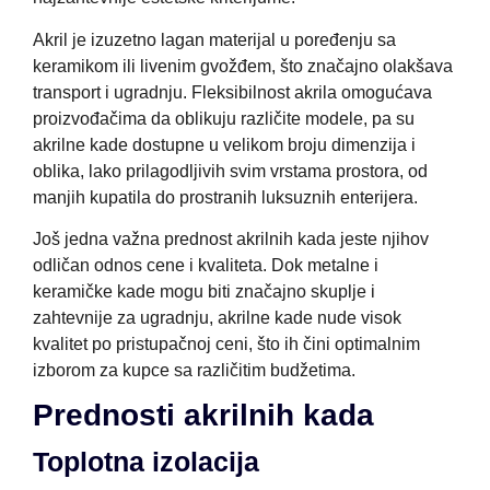
Akril je izuzetno lagan materijal u poređenju sa
keramikom ili livenim gvožđem, što značajno olakšava
transport i ugradnju. Fleksibilnost akrila omogućava
proizvođačima da oblikuju različite modele, pa su
akrilne kade dostupne u velikom broju dimenzija i
oblika, lako prilagodljivih svim vrstama prostora, od
manjih kupatila do prostranih luksuznih enterijera.
Još jedna važna prednost akrilnih kada jeste njihov
odličan odnos cene i kvaliteta. Dok metalne i
keramičke kade mogu biti značajno skuplje i
zahtevnije za ugradnju, akrilne kade nude visok
kvalitet po pristupačnoj ceni, što ih čini optimalnim
izborom za kupce sa različitim budžetima.
Prednosti akrilnih kada
Toplotna izolacija