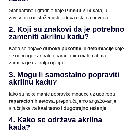
Standardna ugradnja traje
između 2 i 4 sata
, u
zavisnosti od složenosti radova i stanja odvoda.
2. Koji su znakovi da je potrebno
zameniti akrilnu kadu?
Kada se pojave
duboke pukotine
ili
deformacije
koje
se ne mogu sanirati reparacionim materijalima,
zamena je najbolja opcija.
3. Mogu li samostalno popraviti
akrilnu kadu?
Iako su neke manje popravke moguće uz upotrebu
reparacionih setova
, preporučujemo angažovanje
stručnjaka za
kvalitetno i dugotrajno rešenje
.
4. Kako se održava akrilna
kada?