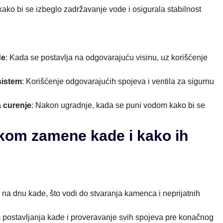
kako bi se izbeglo zadržavanje vode i osigurala stabilnost
de
: Kada se postavlja na odgovarajuću visinu, uz korišćenje
sistem
: Korišćenje odgovarajućih spojeva i ventila za sigurnu
a curenje
: Nakon ugradnje, kada se puni vodom kako bi se
ikom zamene kade i kako ih
na dnu kade, što vodi do stvaranja kamenca i neprijatnih
m postavljanja kade i proveravanje svih spojeva pre konačnog