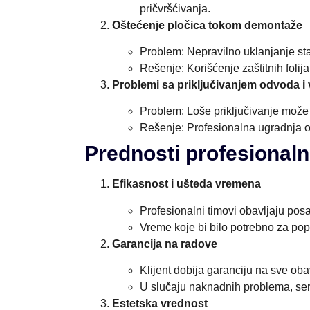
pričvršćivanja.
Oštećenje pločica tokom demontaže
Problem: Nepravilno uklanjanje st
Rešenje: Korišćenje zaštitnih folij
Problemi sa priključivanjem odvoda i 
Problem: Loše priključivanje može 
Rešenje: Profesionalna ugradnja od
Prednosti profesional
Efikasnost i ušteda vremena
Profesionalni timovi obavljaju pos
Vreme koje bi bilo potrebno za pop
Garancija na radove
Klijent dobija garanciju na sve oba
U slučaju naknadnih problema, ser
Estetska vrednost