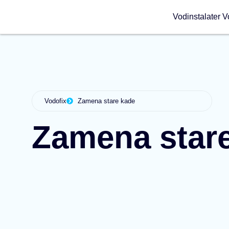
Vodinstalater V
Vodofix
Zamena stare kade
Zamena star