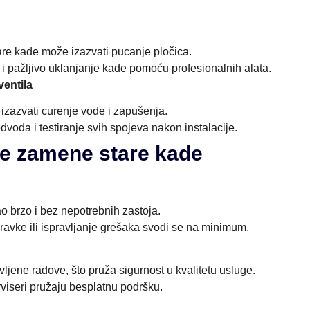
are kade može izazvati pucanje pločica.
a i pažljivo uklanjanje kade pomoću profesionalnih alata.
ventila
izazvati curenje vode i zapušenja.
voda i testiranje svih spojeva nakon instalacije.
ne zamene stare kade
ao brzo i bez nepotrebnih zastoja.
ravke ili ispravljanje grešaka svodi se na minimum.
vljene radove, što pruža sigurnost u kvalitetu usluge.
viseri pružaju besplatnu podršku.