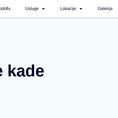
odofix
Usluge
Lokacije
Galerija
e kade