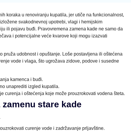
h koraka u renoviranju kupatila, jer utiče na funkcionalnost,
 izložene svakodnevnoj upotrebi, vlagi i hemijskim
oziju ili pojavu buđi. Pravovremena zamena kade ne samo da
rečava i potencijalne veće kvarove koji mogu izazvati
no pruža udobnost i opuštanje. Loše postavljena ili oštećena
enje vode i vlaga, što ugrožava zidove, podove i susedne
janja kamenca i buđi.
o unaprediti izgled kupatila.
je curenja i oštećenja koje može prouzrokovati vodena šteta.
a zamenu stare kade
a
uzrokovati curenje vode i zadržavanje prljavštine.