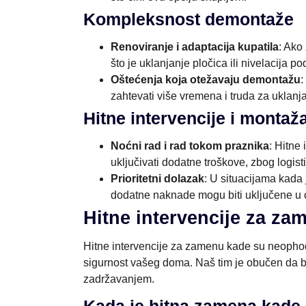
Kompleksnost demontaže
Renoviranje i adaptacija kupatila
: Ako
što je uklanjanje pločica ili nivelacija 
Oštećenja koja otežavaju demontažu
:
zahtevati više vremena i truda za uklanja
Hitne intervencije i monta
Noćni rad i rad tokom praznika
: Hitne
uključivati dodatne troškove, zbog logis
Prioritetni dolazak
: U situacijama kada 
dodatne naknade mogu biti uključene u 
Hitne intervencije za za
Hitne intervencije za zamenu kade su neophod
sigurnost vašeg doma. Naš tim je obučen da 
zadržavanjem.
Kada je hitna zamena kad