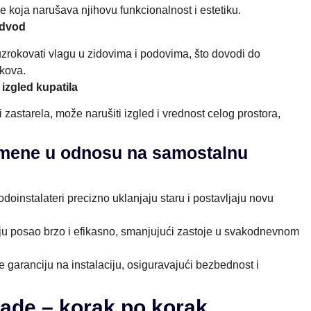
e koja narušava njihovu funkcionalnost i estetiku.
odvod
uzrokovati vlagu u zidovima i podovima, što dovodi do
škova.
izgled kupatila
 zastarela, može narušiti izgled i vrednost celog prostora,
amene u odnosu na samostalnu
vodoinstalateri precizno uklanjaju staru i postavljaju novu
.
jaju posao brzo i efikasno, smanjujući zastoje u svakodnevnom
e garanciju na instalaciju, osiguravajući bezbednost i
ade – korak po korak