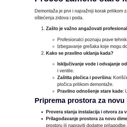
Demontaža je prvi i najvažniji korak prilikom
oštećenja zidova i poda.
Zašto je važno angažovati profesion
Profesionalci poznaju prave tehnik
Izbegavanje grešaka koje mogu dov
Kako se pravilno uklanja kada?
Isključivanje vode i odvajanje o
i ventile.
Zaštita pločica i površina
: Korišć
pločica prilikom demontaže.
Pravilno odnošenje stare kade
: 
Priprema prostora za novu
Provera stanja instalacija i otvora za 
Prilagođavanje prostora za novu dime
prostoru ili napraviti dodatne prilagodbe.