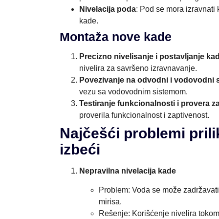
Nivelacija poda
: Pod se mora izravnati 
kade.
Montaža nove kade
Precizno nivelisanje i postavljanje ka
nivelira za savršeno izravnavanje.
Povezivanje na odvodni i vodovodni 
vezu sa vodovodnim sistemom.
Testiranje funkcionalnosti i provera z
proverila funkcionalnost i zaptivenost.
Najčešći problemi pril
izbeći
Nepravilna nivelacija kade
Problem: Voda se može zadržavati 
mirisa.
Rešenje: Korišćenje nivelira toko