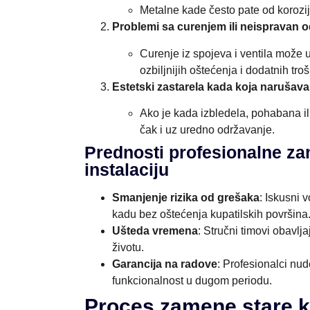
Metalne kade često pate od korozij
Problemi sa curenjem ili neispravan 
Curenje iz spojeva i ventila može 
ozbiljnijih oštećenja i dodatnih tro
Estetski zastarela kada koja narušava 
Ako je kada izbledela, pohabana ili
čak i uz uredno održavanje.
Prednosti profesionalne z
instalaciju
Smanjenje rizika od grešaka
: Iskusni 
kadu bez oštećenja kupatilskih površina
Ušteda vremena
: Stručni timovi obavl
životu.
Garancija na radove
: Profesionalci nud
funkcionalnost u dugom periodu.
Proces zamene stare k