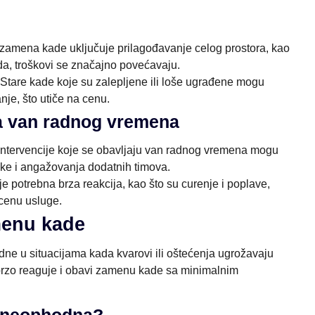
 zamena kade uključuje prilagođavanje celog prostora, kao
poda, troškovi se značajno povećavaju.
 Stare kade koje su zalepljene ili loše ugrađene mogu
nje, što utiče na cenu.
ža van radnog vremena
 intervencije koje se obavljaju van radnog vremena mogu
tike i angažovanja dodatnih timova.
je potrebna brza reakcija, kao što su curenje i poplave,
cenu usluge.
menu kade
ne u situacijama kada kvarovi ili oštećenja ugrožavaju
brzo reaguje i obavi zamenu kade sa minimalnim
e neophodna?