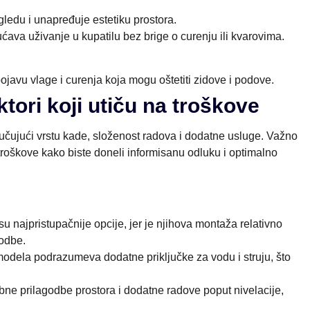
edu i unapređuje estetiku prostora.
ava uživanje u kupatilu bez brige o curenju ili kvarovima.
vu vlage i curenja koja mogu oštetiti zidove i podove.
tori koji utiču na troškove
učujući vrstu kade, složenost radova i dodatne usluge. Važno
troškove kako biste doneli informisanu odluku i optimalno
su najpristupačnije opcije, jer je njihova montaža relativno
godbe.
 modela podrazumeva dodatne priključke za vodu i struju, što
e prilagodbe prostora i dodatne radove poput nivelacije,