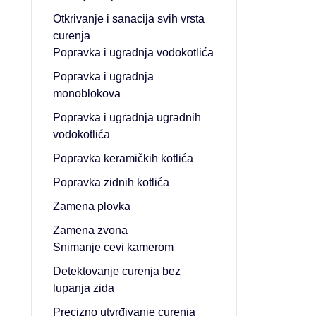
Otkrivanje i sanacija svih vrsta
curenja
Popravka i ugradnja vodokotlića
Popravka i ugradnja
monoblokova
Popravka i ugradnja ugradnih
vodokotlića
Popravka keramičkih kotlića
Popravka zidnih kotlića
Zamena plovka
Zamena zvona
Snimanje cevi kamerom
Detektovanje curenja bez
lupanja zida
Precizno utvrđivanje curenja