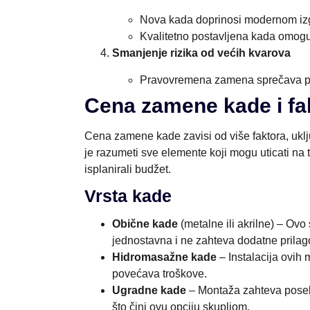
Nova kada doprinosi modernom izgl
Kvalitetno postavljena kada omoguć
Smanjenje rizika od većih kvarova
Pravovremena zamena sprečava poja
Cena zamene kade i fak
Cena zamene kade zavisi od više faktora, uklj
je razumeti sve elemente koji mogu uticati na 
isplanirali budžet.
Vrsta kade
Obične kade
(metalne ili akrilne) – Ovo 
jednostavna i ne zahteva dodatne prila
Hidromasažne kade
– Instalacija ovih
povećava troškove.
Ugradne kade
– Montaža zahteva posebn
što čini ovu opciju skupljom.