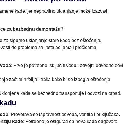
 zamene kade, jer nepravilno uklanjanje može izazvati
alce za bezbednu demontažu?
e za sigurno uklanjanje stare kade bez oštećenja.
esti do problema sa instalacijama i pločicama.
dvoda
: Prvo je potrebno isključiti vodu i odvojiti odvodne cevi
enje zaštitnih folija i traka kako bi se izbegla oštećenja
Uklonjena kada se bezbedno transportuje i odvozi na otpad.
 kadu
vodu
: Proverava se ispravnost odvoda, ventila i priključaka.
nziju kade
: Potrebno je osigurati da nova kada odgovara