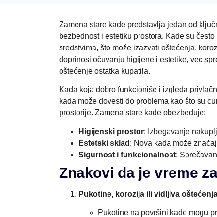
Zamena stare kade predstavlja jedan od ključni
bezbednost i estetiku prostora. Kade su često
sredstvima, što može izazvati oštećenja, kor
doprinosi očuvanju higijene i estetike, već sp
oštećenje ostatka kupatila.
Kada koja dobro funkcioniše i izgleda privlač
kada može dovesti do problema kao što su cur
prostorije. Zamena stare kade obezbeđuje:
Higijenski prostor
: Izbegavanje nakupl
Estetski sklad
: Nova kada može značajn
Sigurnost i funkcionalnost
: Sprečavan
Znakovi da je vreme z
Pukotine, korozija ili vidljiva oštećenj
Pukotine na površini kade mogu pro