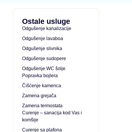
Ostale usluge
Odgušenje kanalizacije
Odgušenje lavaboa
Odgušenje slivnika
Odgušenje sudopere
Odgušenje WC šolje
Popravka bojlera
Čišćenje kamenca
Zamena grejača
Zamena termostata
Curenje – sanacija kod Vas i
komšije
Curenje sa plafona