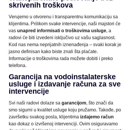
skrivenih troškova
Verujemo u otvorenu i transparentnu komunikaciju sa
klijentima. Prilikom svake intervencije, naši majstori će
vas
unapred informisati o troškovima usluge
, a
radovi će biti izvedeni isključivo uz vašu saglasnost.
Kod nas nema neprijatnih iznenađenja – svaki korak je
jasno definisan kako biste znali šta plaćate.
Informacije o troškovima rada možete dobiti i preko
telefona.
Garancija na vodoinstalaterske
usluge i izdavanje računa za sve
intervencije
Svi naši radovi dolaze sa
garancijom
, što znači da
smo sigurni u kvalitet usluge koju pružamo. Takođe, po
završetku svakog posla, klijentima
izdajemo račun
kao dokaz o izvršenoj intervenciji. Ovim osiguravamo