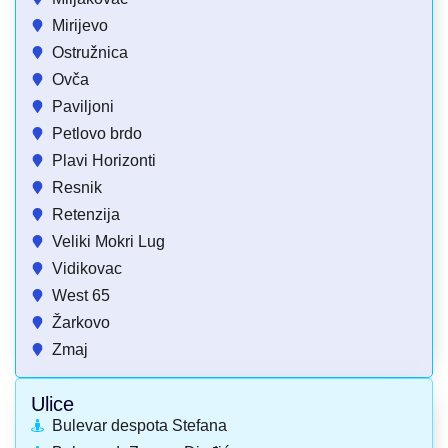
Mirijevo
Ostružnica
Ovča
Paviljoni
Petlovo brdo
Plavi Horizonti
Resnik
Retenzija
Veliki Mokri Lug
Vidikovac
West 65
Žarkovo
Zmaj
Ulice
Bulevar despota Stefana