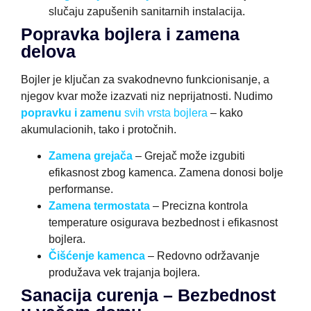
slučaju zapušenih sanitarnih instalacija.
Popravka bojlera i zamena
delova
Bojler je ključan za svakodnevno funkcionisanje, a
njegov kvar može izazvati niz neprijatnosti. Nudimo
popravku i zamenu
svih vrsta bojlera
– kako
akumulacionih, tako i protočnih.
Zamena grejača
– Grejač može izgubiti
efikasnost zbog kamenca. Zamena donosi bolje
performanse.
Zamena termostata
– Precizna kontrola
temperature osigurava bezbednost i efikasnost
bojlera.
Čišćenje kamenca
– Redovno održavanje
produžava vek trajanja bojlera.
Sanacija curenja – Bezbednost