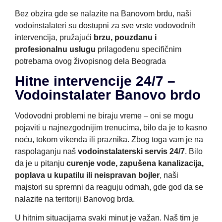
Bez obzira gde se nalazite na Banovom brdu, naši
vodoinstalateri su dostupni za sve vrste vodovodnih
intervencija, pružajući
brzu, pouzdanu i
profesionalnu uslugu
prilagođenu specifičnim
potrebama ovog živopisnog dela Beograda
Hitne intervencije 24/7 –
Vodoinstalater Banovo brdo
Vodovodni problemi ne biraju vreme – oni se mogu
pojaviti u najnezgodnijim trenucima, bilo da je to kasno
noću, tokom vikenda ili praznika. Zbog toga vam je na
raspolaganju naš
vodoinstalaterski servis 24/7
. Bilo
da je u pitanju
curenje vode, zapušena kanalizacija,
poplava u kupatilu ili neispravan bojler
, naši
majstori su spremni da reaguju odmah, gde god da se
nalazite na teritoriji Banovog brda.
U hitnim situacijama svaki minut je važan. Naš tim je