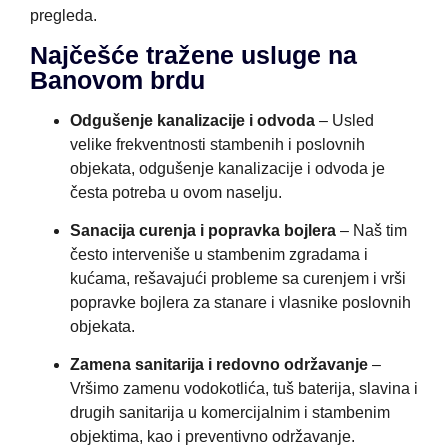
pregleda.
Najčešće tražene usluge na
Banovom brdu
Odgušenje kanalizacije i odvoda
– Usled
velike frekventnosti stambenih i poslovnih
objekata, odgušenje kanalizacije i odvoda je
česta potreba u ovom naselju.
Sanacija curenja i popravka bojlera
– Naš tim
često interveniše u stambenim zgradama i
kućama, rešavajući probleme sa curenjem i vrši
popravke bojlera za stanare i vlasnike poslovnih
objekata.
Zamena sanitarija i redovno održavanje
–
Vršimo zamenu vodokotlića, tuš baterija, slavina i
drugih sanitarija u komercijalnim i stambenim
objektima, kao i preventivno održavanje.