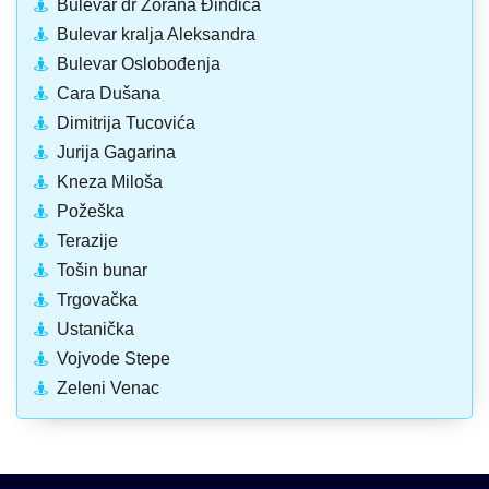
Bulevar dr Zorana Đinđića
Bulevar kralja Aleksandra
Bulevar Oslobođenja
Cara Dušana
Dimitrija Tucovića
Jurija Gagarina
Kneza Miloša
Požeška
Terazije
Tošin bunar
Trgovačka
Ustanička
Vojvode Stepe
Zeleni Venac