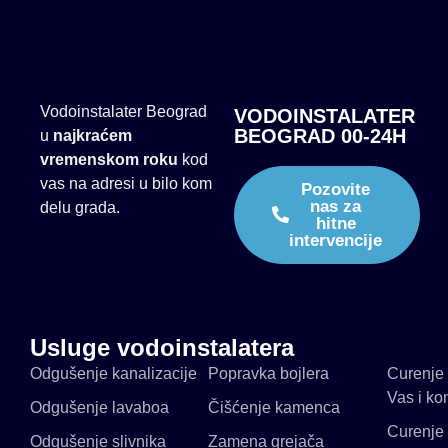
Vodoinstalater Beograd
VODOINSTALATER
BEOGRAD 00-24H
u
najkraćem
vremenskom roku
kod
vas na adresi u bilo kom
Pozovite
nas za
delu grada.
hitne
intervencije
Usluge vodoinstalatera
Odgušenje kanalizacije
Popravka bojlera
Curenje 
Vas i ko
Odgušenje lavaboa
Čišćenje kamenca
Curenje 
Odgušenje slivnika
Zamena grejača