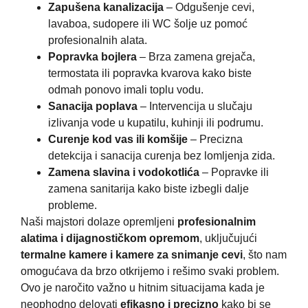
Zapušena kanalizacija
– Odgušenje cevi,
lavaboa, sudopere ili WC šolje uz pomoć
profesionalnih alata.
Popravka bojlera
– Brza zamena grejača,
termostata ili popravka kvarova kako biste
odmah ponovo imali toplu vodu.
Sanacija poplava
– Intervencija u slučaju
izlivanja vode u kupatilu, kuhinji ili podrumu.
Curenje kod vas ili komšije
– Precizna
detekcija i sanacija curenja bez lomljenja zida.
Zamena slavina i vodokotlića
– Popravke ili
zamena sanitarija kako biste izbegli dalje
probleme.
Naši majstori dolaze opremljeni
profesionalnim
alatima i dijagnostičkom opremom
, uključujući
termalne kamere i kamere za snimanje cevi
, što nam
omogućava da brzo otkrijemo i rešimo svaki problem.
Ovo je naročito važno u hitnim situacijama kada je
neophodno delovati
efikasno i precizno
kako bi se