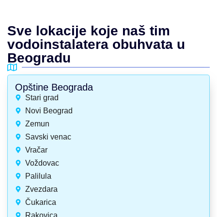
Sve lokacije koje naš tim
vodoinstalatera obuhvata u
Beogradu
Opštine Beograda
Stari grad
Novi Beograd
Zemun
Savski venac
Vračar
Voždovac
Palilula
Zvezdara
Čukarica
Rakovica