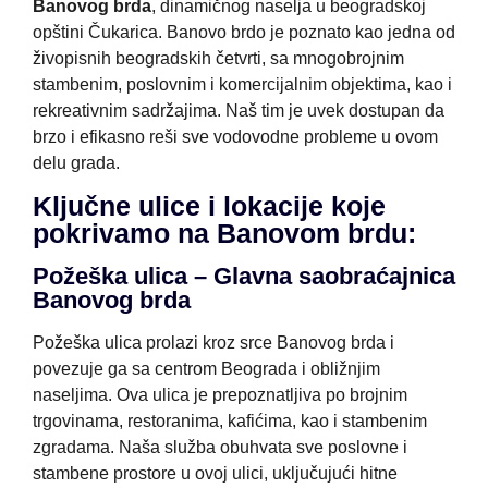
Banovog brda
, dinamičnog naselja u beogradskoj
opštini Čukarica. Banovo brdo je poznato kao jedna od
živopisnih beogradskih četvrti, sa mnogobrojnim
stambenim, poslovnim i komercijalnim objektima, kao i
rekreativnim sadržajima. Naš tim je uvek dostupan da
brzo i efikasno reši sve vodovodne probleme u ovom
delu grada.
Ključne ulice i lokacije koje
pokrivamo na Banovom brdu:
Požeška ulica – Glavna saobraćajnica
Banovog brda
Požeška ulica prolazi kroz srce Banovog brda i
povezuje ga sa centrom Beograda i obližnjim
naseljima. Ova ulica je prepoznatljiva po brojnim
trgovinama, restoranima, kafićima, kao i stambenim
zgradama. Naša služba obuhvata sve poslovne i
stambene prostore u ovoj ulici, uključujući hitne