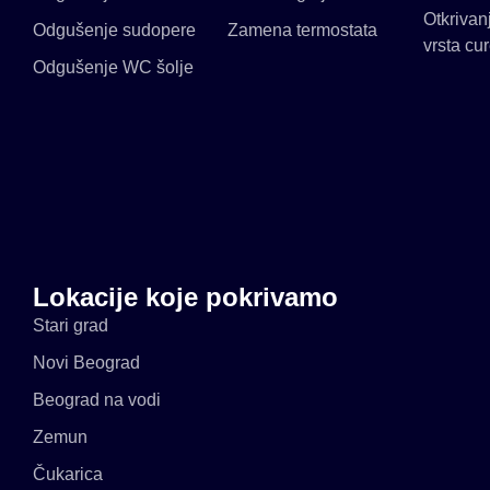
Otkrivan
Odgušenje sudopere
Zamena termostata
vrsta cu
Odgušenje WC šolje
Lokacije koje pokrivamo
Stari grad
Novi Beograd
Beograd na vodi
Zemun
Čukarica