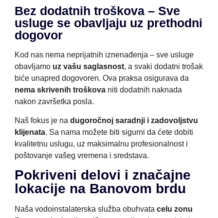
Bez dodatnih troškova – Sve
usluge se obavljaju uz prethodni
dogovor
Kod nas nema neprijatnih iznenađenja – sve usluge
obavljamo
uz vašu saglasnost
, a svaki dodatni trošak
biće unapred dogovoren. Ova praksa osigurava da
nema skrivenih troškova
niti dodatnih naknada
nakon završetka posla.
Naš fokus je na
dugoročnoj saradnji i zadovoljstvu
klijenata
. Sa nama možete biti sigurni da ćete dobiti
kvalitetnu uslugu, uz maksimalnu profesionalnost i
poštovanje vašeg vremena i sredstava.
Pokriveni delovi i značajne
lokacije na Banovom brdu
Naša vodoinstalaterska služba obuhvata
celu zonu