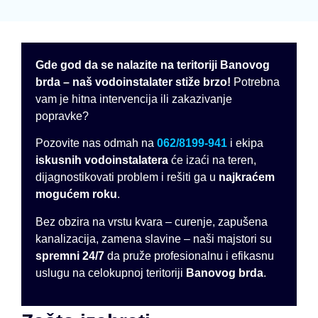
Gde god da se nalazite na teritoriji Banovog
brda – naš vodoinstalater stiže brzo!
Potrebna
vam je hitna intervencija ili zakazivanje
popravke?
Pozovite nas odmah na
062/8199-941
i ekipa
iskusnih vodoinstalatera
će izaći na teren,
dijagnostikovati problem i rešiti ga u
najkraćem
mogućem roku
.
Bez obzira na vrstu kvara – curenje, zapušena
kanalizacija, zamena slavine – naši majstori su
spremni 24/7
da pruže profesionalnu i efikasnu
uslugu na celokupnoj teritoriji
Banovog brda
.