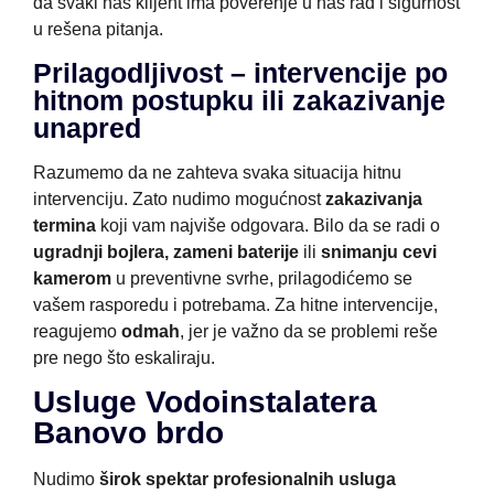
da svaki naš klijent ima poverenje u naš rad i sigurnost
u rešena pitanja.
Prilagodljivost – intervencije po
hitnom postupku ili zakazivanje
unapred
Razumemo da ne zahteva svaka situacija hitnu
intervenciju. Zato nudimo mogućnost
zakazivanja
termina
koji vam najviše odgovara. Bilo da se radi o
ugradnji bojlera, zameni baterije
ili
snimanju cevi
kamerom
u preventivne svrhe, prilagodićemo se
vašem rasporedu i potrebama. Za hitne intervencije,
reagujemo
odmah
, jer je važno da se problemi reše
pre nego što eskaliraju.
Usluge Vodoinstalatera
Banovo brdo
Nudimo
širok spektar profesionalnih usluga