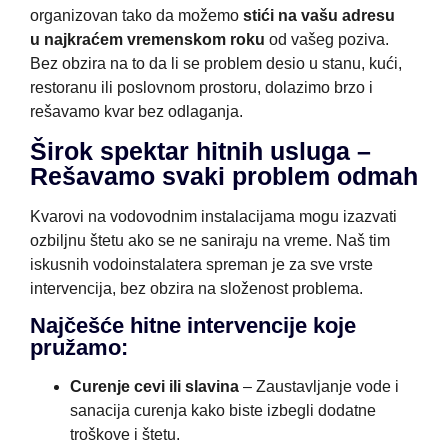
organizovan tako da možemo
stići na vašu adresu
u
najkraćem vremenskom roku
od vašeg poziva.
Bez obzira na to da li se problem desio u stanu, kući,
restoranu ili poslovnom prostoru, dolazimo brzo i
rešavamo kvar bez odlaganja.
Širok spektar hitnih usluga –
Rešavamo svaki problem odmah
Kvarovi na vodovodnim instalacijama mogu izazvati
ozbiljnu štetu ako se ne saniraju na vreme. Naš tim
iskusnih vodoinstalatera spreman je za sve vrste
intervencija, bez obzira na složenost problema.
Najčešće hitne intervencije koje
pružamo:
Curenje cevi ili slavina
– Zaustavljanje vode i
sanacija curenja kako biste izbegli dodatne
troškove i štetu.