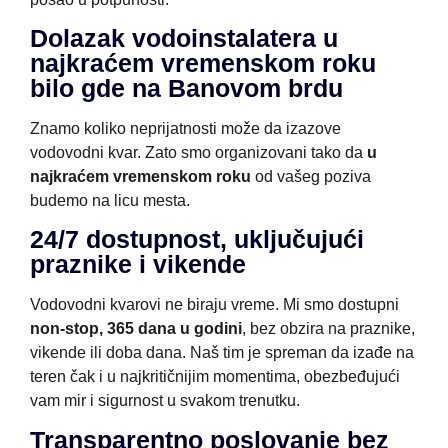
Dolazak vodoinstalatera u
najkraćem vremenskom roku
bilo gde na Banovom brdu
Znamo koliko neprijatnosti može da izazove
vodovodni kvar. Zato smo organizovani tako da
u
najkraćem vremenskom roku
od vašeg poziva
budemo na licu mesta.
24/7 dostupnost, uključujući
praznike i vikende
Vodovodni kvarovi ne biraju vreme. Mi smo dostupni
non-stop, 365 dana u godini
, bez obzira na praznike,
vikende ili doba dana. Naš tim je spreman da izađe na
teren čak i u najkritičnijim momentima, obezbeđujući
vam mir i sigurnost u svakom trenutku.
Transparentno poslovanje bez