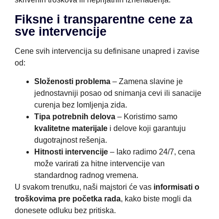
Fiksne i transparentne cene za
sve intervencije
Cene svih intervencija su definisane unapred i zavise
od:
Složenosti problema
– Zamena slavine je
jednostavniji posao od snimanja cevi ili sanacije
curenja bez lomljenja zida.
Tipa potrebnih delova
– Koristimo samo
kvalitetne materijale
i delove koji garantuju
dugotrajnost rešenja.
Hitnosti intervencije
– Iako radimo 24/7, cena
može varirati za hitne intervencije van
standardnog radnog vremena.
U svakom trenutku, naši majstori će vas
informisati o
troškovima pre početka rada
, kako biste mogli da
donesete odluku bez pritiska.