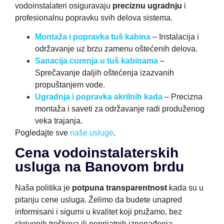
vodoinstalateri osiguravaju
preciznu ugradnju
i
profesionalnu popravku svih delova sistema.
Montaža i popravka tuš kabina
– Instalacija i
održavanje uz brzu zamenu oštećenih delova.
Sanacija curenja u tuš kabinama
–
Sprečavanje daljih oštećenja izazvanih
propuštanjem vode.
Ugradnja i popravka akrilnih kada
– Precizna
montaža i saveti za održavanje radi produženog
veka trajanja.
Pogledajte sve
naše usluge
.
Cena vodoinstalaterskih
usluga na Banovom brdu
Naša politika je
potpuna transparentnost
kada su u
pitanju cene usluga. Želimo da budete unapred
informisani i sigurni u kvalitet koji pružamo, bez
skrivenih troškova ili neprijatnih iznenađenja.