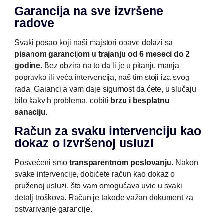
Garancija na sve izvršene
radove
Svaki posao koji naši majstori obave dolazi sa
pisanom garancijom u trajanju od 6 meseci do 2
godine
. Bez obzira na to da li je u pitanju manja
popravka ili veća intervencija, naš tim stoji iza svog
rada. Garancija vam daje sigurnost da ćete, u slučaju
bilo kakvih problema, dobiti
brzu i besplatnu
sanaciju
.
Račun za svaku intervenciju kao
dokaz o izvršenoj usluzi
Posvećeni smo
transparentnom poslovanju
. Nakon
svake intervencije, dobićete račun kao dokaz o
pruženoj usluzi, što vam omogućava uvid u svaki
detalj troškova. Račun je takođe važan dokument za
ostvarivanje garancije.