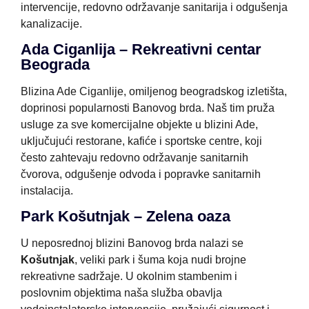
intervencije, redovno održavanje sanitarija i odgušenja
kanalizacije.
Ada Ciganlija – Rekreativni centar
Beograda
Blizina Ade Ciganlije, omiljenog beogradskog izletišta,
doprinosi popularnosti Banovog brda. Naš tim pruža
usluge za sve komercijalne objekte u blizini Ade,
uključujući restorane, kafiće i sportske centre, koji
često zahtevaju redovno održavanje sanitarnih
čvorova, odgušenje odvoda i popravke sanitarnih
instalacija.
Park Košutnjak – Zelena oaza
U neposrednoj blizini Banovog brda nalazi se
Košutnjak
, veliki park i šuma koja nudi brojne
rekreativne sadržaje. U okolnim stambenim i
poslovnim objektima naša služba obavlja