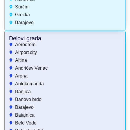
Surčin
Grocka
Barajevo
Delovi grada
Aerodrom
Airport city
Altina
Andrićev Venac
Arena
Autokomanda
Banjica
Banovo brdo
Barajevo
Batajnica
Bele Vode