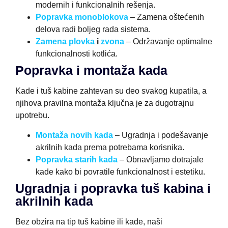
modernih i funkcionalnih rešenja.
Popravka monoblokova
– Zamena oštećenih
delova radi boljeg rada sistema.
Zamena plovka
i
zvona
– Održavanje optimalne
funkcionalnosti kotlića.
Popravka i montaža kada
Kade i tuš kabine zahtevan su deo svakog kupatila, a
njihova pravilna montaža ključna je za dugotrajnu
upotrebu.
Montaža novih kada
– Ugradnja i podešavanje
akrilnih kada prema potrebama korisnika.
Popravka starih kada
– Obnavljamo dotrajale
kade kako bi povratile funkcionalnost i estetiku.
Ugradnja i popravka tuš kabina i
akrilnih kada
Bez obzira na tip tuš kabine ili kade, naši