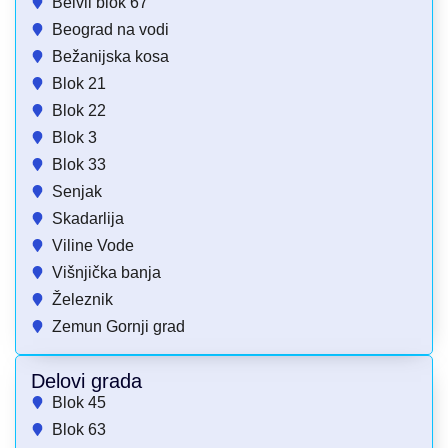
Belvil blok 67
Beograd na vodi
Bežanijska kosa
Blok 21
Blok 22
Blok 3
Blok 33
Senjak
Skadarlija
Viline Vode
Višnjička banja
Železnik
Zemun Gornji grad
Delovi grada
Blok 45
Blok 63