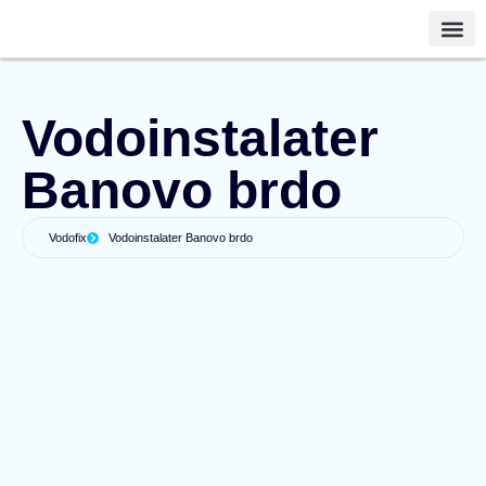
Vodinstalater Vo
Vodoinstalater
Banovo brdo
Vodofix
Vodoinstalater Banovo brdo