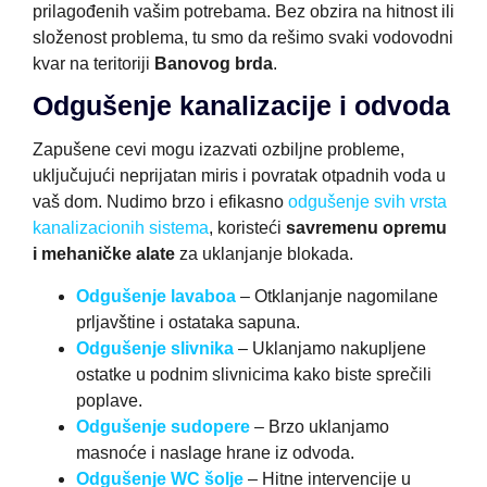
prilagođenih vašim potrebama. Bez obzira na hitnost ili
složenost problema, tu smo da rešimo svaki vodovodni
kvar na teritoriji
Banovog brda
.
Odgušenje kanalizacije i odvoda
Zapušene cevi mogu izazvati ozbiljne probleme,
uključujući neprijatan miris i povratak otpadnih voda u
vaš dom. Nudimo brzo i efikasno
odgušenje svih vrsta
kanalizacionih sistema
, koristeći
savremenu opremu
i mehaničke alate
za uklanjanje blokada.
Odgušenje lavaboa
– Otklanjanje nagomilane
prljavštine i ostataka sapuna.
Odgušenje slivnika
– Uklanjamo nakupljene
ostatke u podnim slivnicima kako biste sprečili
poplave.
Odgušenje sudopere
– Brzo uklanjamo
masnoće i naslage hrane iz odvoda.
Odgušenje WC šolje
– Hitne intervencije u