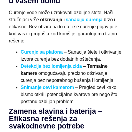
u vašem domu
Curenje vode može uzrokovati ozbiljne štete. Naši
stručnjaci vrše
otkrivanje i
sanaciju curenja
brzo i
efikasno. Bez obzira na to da li se curenje pojavljuje
kod vas ili propušta kod komšije, garantujemo trajno
rešenje.
Curenje sa plafona
– Sanacija štete i otkrivanje
izvora curenja bez dodatnih oštećenja.
Detekcija bez lomljenja zida
–
Termalne
kamere
omogućavaju precizno otkrivanje
curenja bez nepotrebnog bušenja i lomljenja.
Snimanje cevi kamerom
– Pregled cevi kako
bismo otkrili potencijalne kvarove pre nego što
postanu ozbiljan problem.
Zamena slavina i baterija –
Efikasna rešenja za
svakodnevne potrebe