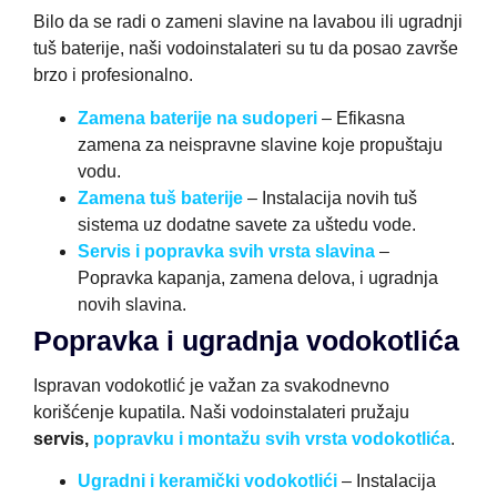
Bilo da se radi o zameni slavine na lavabou ili ugradnji
tuš baterije, naši vodoinstalateri su tu da posao završe
brzo i profesionalno.
Zamena baterije na sudoperi
– Efikasna
zamena za neispravne slavine koje propuštaju
vodu.
Zamena tuš baterije
– Instalacija novih tuš
sistema uz dodatne savete za uštedu vode.
Servis i popravka svih vrsta slavina
–
Popravka kapanja, zamena delova, i ugradnja
novih slavina.
Popravka i ugradnja vodokotlića
Ispravan vodokotlić je važan za svakodnevno
korišćenje kupatila. Naši vodoinstalateri pružaju
servis,
popravku i montažu svih vrsta vodokotlića
.
Ugradni i keramički vodokotlići
– Instalacija