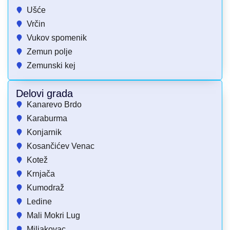
Ušće
Vrčin
Vukov spomenik
Zemun polje
Zemunski kej
Delovi grada
Kanarevo Brdo
Karaburma
Konjarnik
Kosančićev Venac
Kotež
Krnjača
Kumodraž
Ledine
Mali Mokri Lug
Miljakovac