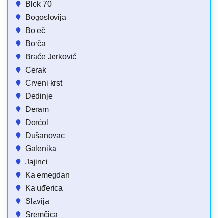
Blok 70
Bogoslovija
Boleč
Borča
Braće Jerković
Cerak
Crveni krst
Dedinje
Đeram
Dorćol
Dušanovac
Galenika
Jajinci
Kalemegdan
Kaluđerica
Slavija
Sremčica