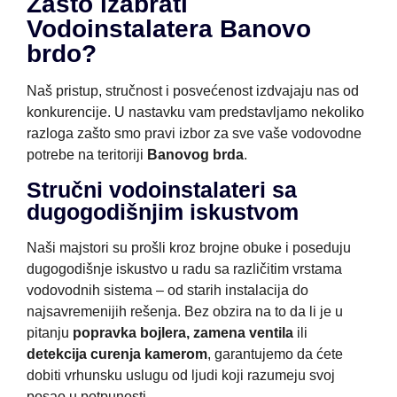
Zašto izabrati
Vodoinstalatera Banovo
brdo?
Naš pristup, stručnost i posvećenost izdvajaju nas od
konkurencije. U nastavku vam predstavljamo nekoliko
razloga zašto smo pravi izbor za sve vaše vodovodne
potrebe na teritoriji
Banovog brda
.
Stručni vodoinstalateri sa
dugogodišnjim iskustvom
Naši majstori su prošli kroz brojne obuke i poseduju
dugogodišnje iskustvo u radu sa različitim vrstama
vodovodnih sistema – od starih instalacija do
najsavremenijih rešenja. Bez obzira na to da li je u
pitanju
popravka bojlera, zamena ventila
ili
detekcija curenja kamerom
, garantujemo da ćete
dobiti vrhunsku uslugu od ljudi koji razumeju svoj
posao u potpunosti.