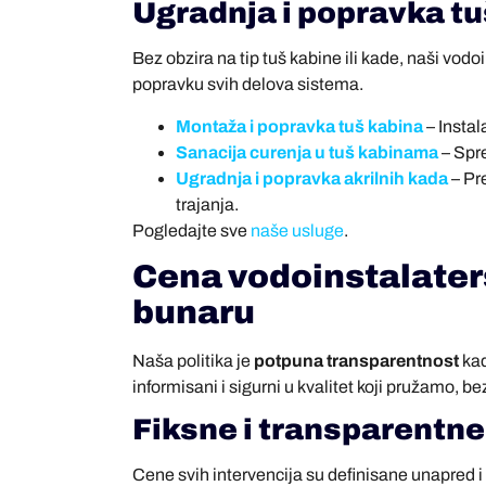
Ugradnja i popravka tuš
Bez obzira na tip tuš kabine ili kade, naši vodo
popravku svih delova sistema.
Montaža i popravka tuš kabina
– Instal
Sanacija curenja u tuš kabinama
– Spr
Ugradnja i popravka akrilnih kada
– Pr
trajanja.
Pogledajte sve
naše usluge
.
Cena vodoinstalater
bunaru
Naša politika je
potpuna transparentnost
kad
informisani i sigurni u kvalitet koji pružamo, be
Fiksne i transparentne
Cene svih intervencija su definisane unapred i