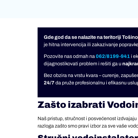
Gde god da se nalazite na teritoriji Tošin
je hitna intervencija ili zakazivanje popravk
Pozovite nas odmah na
062/8199-941
i e
dijagnostikovati problem i rešiti ga u
najkr
Bez obzira na vrstu kvara – curenje, zapuše
24/7
da pruže profesionalnu i efikasnu uslug
Zašto izabrati Vodoi
Naš pristup, stručnost i posvećenost izdvajaj
razloga zašto smo pravi izbor za sve vaše vodo