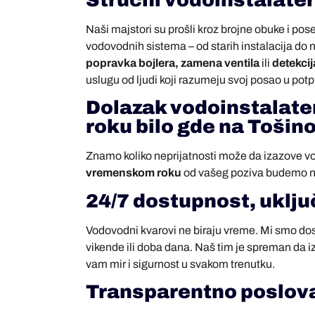
Stručni vodoinstalate
Naši majstori su prošli kroz brojne obuke i po
vodovodnih sistema – od starih instalacija do n
popravka bojlera, zamena ventila
ili
detekci
uslugu od ljudi koji razumeju svoj posao u potp
Dolazak vodoinstalat
roku bilo gde na Toši
Znamo koliko neprijatnosti može da izazove v
vremenskom roku
od vašeg poziva budemo na
24/7 dostupnost, uklju
Vodovodni kvarovi ne biraju vreme. Mi smo do
vikende ili doba dana. Naš tim je spreman da i
vam mir i sigurnost u svakom trenutku.
Transparentno poslova