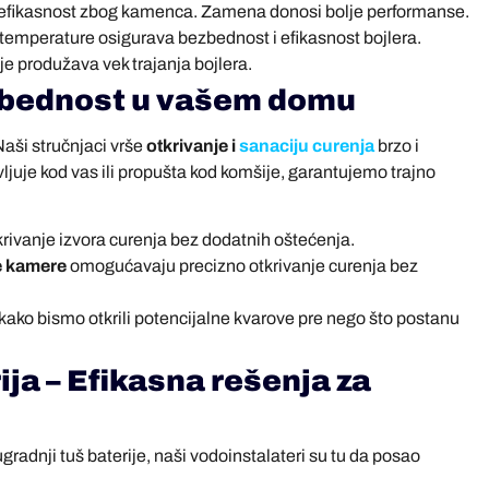
 efikasnost zbog kamenca. Zamena donosi bolje performanse.
 temperature osigurava bezbednost i efikasnost bojlera.
 produžava vek trajanja bojlera.
zbednost u vašem domu
aši stručnjaci vrše
otkrivanje i
sanaciju curenja
brzo i
vljuje kod vas ili propušta kod komšije, garantujemo trajno
tkrivanje izvora curenja bez dodatnih oštećenja.
e kamere
omogućavaju precizno otkrivanje curenja bez
kako bismo otkrili potencijalne kvarove pre nego što postanu
ja – Efikasna rešenja za
ugradnji tuš baterije, naši vodoinstalateri su tu da posao