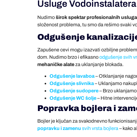
Usluge Vodoinstalatera
Nudimo
širok spektar profesionalnih usluga
složenost problema, tu smo da rešimo svaki vod
Odgušenje kanalizacij
Zapušene cevi mogu izazvati ozbiljne probleme,
dom. Nudimo brzo i efikasno
odgušenje svih vr
mehaničke alate
za uklanjanje blokada.
Odgušenje lavaboa
– Otklanjanje nagom
Odgušenje slivnika
– Uklanjamo nakuplj
Odgušenje sudopere
– Brzo uklanjamo
Odgušenje WC šolje
– Hitne intervencij
Popravka bojlera i za
Bojler je ključan za svakodnevno funkcionisanj
popravku i zamenu
svih vrsta bojlera
– kako a