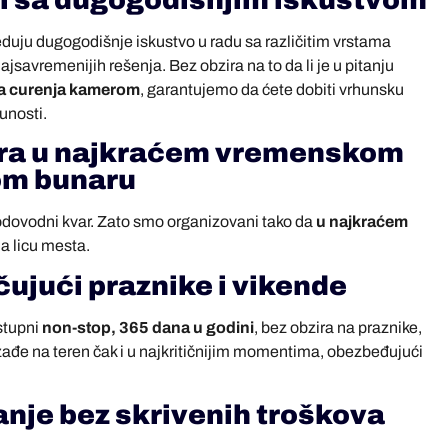
ri sa dugogodišnjim iskustvom
seduju dugogodišnje iskustvo u radu sa različitim vrstama
ajsavremenijih rešenja. Bez obzira na to da li je u pitanju
ja curenja kamerom
, garantujemo da ćete dobiti vrhunsku
unosti.
era u najkraćem vremenskom
nom bunaru
odovodni kvar. Zato smo organizovani tako da
u najkraćem
 licu mesta.
čujući praznike i vikende
stupni
non-stop, 365 dana u godini
, bez obzira na praznike,
zađe na teren čak i u najkritičnijim momentima, obezbeđujući
nje bez skrivenih troškova