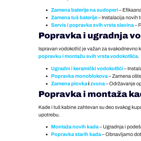
Zamena baterije na sudoperi
– Efikasn
Zamena tuš baterije
– Instalacija novih
Servis i popravka svih vrsta slavina
– P
Popravka i ugradnja v
Ispravan vodokotlić je važan za svakodnevno ko
popravku i montažu svih vrsta vodokotlića
.
Ugradni i keramički vodokotlići
– Instal
Popravka monoblokova
– Zamena ošteć
Zamena plovka
i
zvona
– Održavanje opt
Popravka i montaža k
Kade i tuš kabine zahtevan su deo svakog kupat
upotrebu.
Montaža novih kada
– Ugradnja i podeš
Popravka starih kada
– Obnavljamo dotra