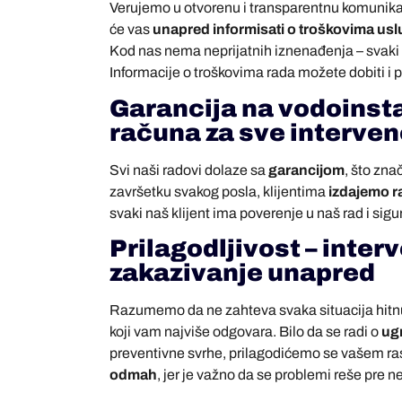
Verujemo u otvorenu i transparentnu komunikaci
će vas
unapred informisati o troškovima us
Kod nas nema neprijatnih iznenađenja – svaki ko
Informacije o troškovima rada možete dobiti i p
Garancija na vodoinsta
računa za sve interven
Svi naši radovi dolaze sa
garancijom
, što zna
završetku svakog posla, klijentima
izdajemo 
svaki naš klijent ima poverenje u naš rad i sigu
Prilagodljivost – inter
zakazivanje unapred
Razumemo da ne zahteva svaka situacija hitn
koji vam najviše odgovara. Bilo da se radi o
ugr
preventivne svrhe, prilagodićemo se vašem ra
odmah
, jer je važno da se problemi reše pre n