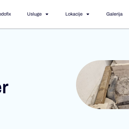
odofix
Usluge
Lokacije
Galerija
r