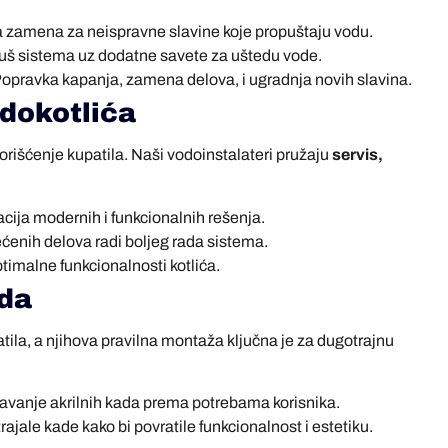
a zamena za neispravne slavine koje propuštaju vodu.
 tuš sistema uz dodatne savete za uštedu vode.
opravka kapanja, zamena delova, i ugradnja novih slavina.
odokotlića
rišćenje kupatila. Naši vodoinstalateri pružaju
servis,
acija modernih i funkcionalnih rešenja.
enih delova radi boljeg rada sistema.
imalne funkcionalnosti kotlića.
ada
ila, a njihova pravilna montaža ključna je za dugotrajnu
avanje akrilnih kada prema potrebama korisnika.
jale kade kako bi povratile funkcionalnost i estetiku.