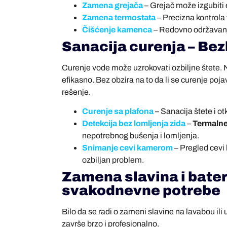
Zamena grejača
– Grejač može izgubiti
Zamena termostata
– Precizna kontrola
Čišćenje kamenca
– Redovno održavanje
Sanacija curenja – Be
Curenje vode može uzrokovati ozbiljne štete. N
efikasno. Bez obzira na to da li se curenje poja
rešenje.
Curenje sa plafona
– Sanacija štete i o
Detekcija bez lomljenja zida
–
Termaln
nepotrebnog bušenja i lomljenja.
Snimanje cevi kamerom
– Pregled cevi 
ozbiljan problem.
Zamena slavina i bateri
svakodnevne potrebe
Bilo da se radi o zameni slavine na lavabou ili 
završe brzo i profesionalno.