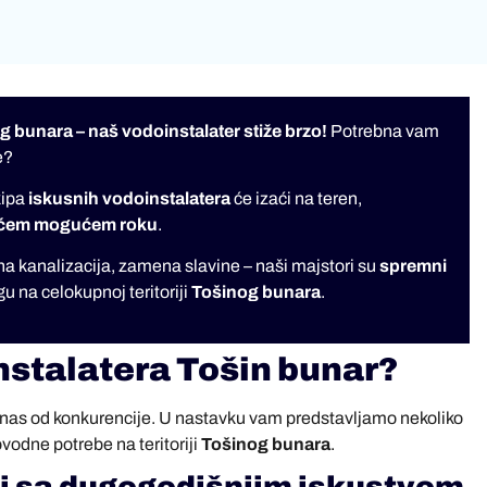
og bunara – naš vodoinstalater stiže brzo!
Potrebna vam
e?
kipa
iskusnih vodoinstalatera
će izaći na teren,
aćem mogućem roku
.
na kanalizacija, zamena slavine – naši majstori su
spremni
u na celokupnoj teritoriji
Tošinog bunara
.
nstalatera Tošin bunar?
u nas od konkurencije. U nastavku vam predstavljamo nekoliko
vodne potrebe na teritoriji
Tošinog bunara
.