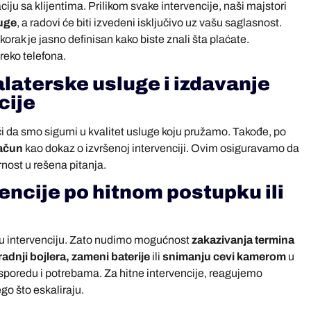
ju sa klijentima. Prilikom svake intervencije, naši majstori
luge
, a radovi će biti izvedeni isključivo uz vašu saglasnost.
rak je jasno definisan kako biste znali šta plaćate.
reko telefona.
laterske usluge i izdavanje
cije
či da smo sigurni u kvalitet usluge koju pružamo. Takođe, po
račun
kao dokaz o izvršenoj intervenciji. Ovim osiguravamo da
rnost u rešena pitanja.
vencije po hitnom postupku ili
u intervenciju. Zato nudimo mogućnost
zakazivanja termina
adnji bojlera, zameni baterije
ili
snimanju cevi kamerom
u
sporedu i potrebama. Za hitne intervencije, reagujemo
ego što eskaliraju.