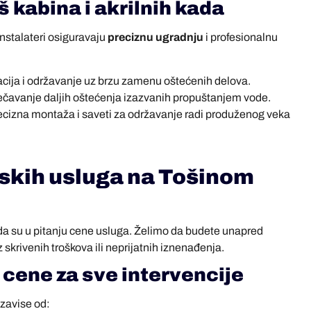
 kabina i akrilnih kada
instalateri osiguravaju
preciznu ugradnju
i profesionalnu
acija i održavanje uz brzu zamenu oštećenih delova.
ečavanje daljih oštećenja izazvanih propuštanjem vode.
ecizna montaža i saveti za održavanje radi produženog veka
skih usluga na Tošinom
a su u pitanju cene usluga. Želimo da budete unapred
z skrivenih troškova ili neprijatnih iznenađenja.
 cene za sve intervencije
 zavise od: