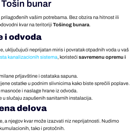
 Tošin bunar
prilagođenih vašim potrebama. Bez obzira na hitnost ili
ovodni kvar na teritoriji
Tošinog bunara
.
e i odvoda
 uključujući neprijatan miris i povratak otpadnih voda u vaš
sta kanalizacionih sistema
, koristeći
savremenu opremu i
ilane prljavštine i ostataka sapuna.
ene ostatke u podnim slivnicima kako biste sprečili poplave.
 masnoće i naslage hrane iz odvoda.
e u slučaju zapušenih sanitarnih instalacija.
mena delova
e, a njegov kvar može izazvati niz neprijatnosti. Nudimo
kumulacionih, tako i protočnih.