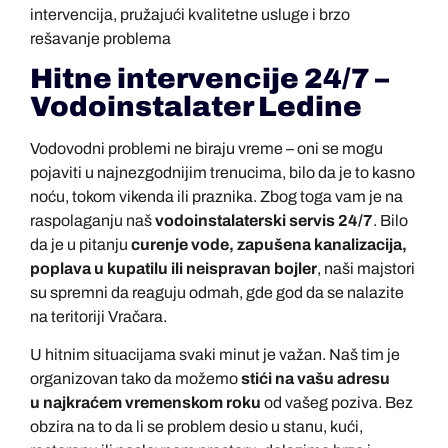
intervencija, pružajući kvalitetne usluge i brzo
rešavanje problema
Hitne intervencije 24/7 –
Vodoinstalater Ledine
Vodovodni problemi ne biraju vreme – oni se mogu
pojaviti u najnezgodnijim trenucima, bilo da je to kasno
noću, tokom vikenda ili praznika. Zbog toga vam je na
raspolaganju naš
vodoinstalaterski servis 24/7
. Bilo
da je u pitanju
curenje vode, zapušena kanalizacija,
poplava u kupatilu ili neispravan bojler
, naši majstori
su spremni da reaguju odmah, gde god da se nalazite
na teritoriji Vračara.
U hitnim situacijama svaki minut je važan. Naš tim je
organizovan tako da možemo
stići na vašu adresu
u
najkraćem vremenskom roku
od vašeg poziva. Bez
obzira na to da li se problem desio u stanu, kući,