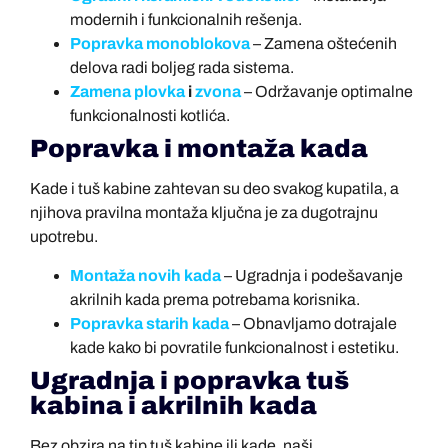
modernih i funkcionalnih rešenja.
Popravka monoblokova
– Zamena oštećenih
delova radi boljeg rada sistema.
Zamena plovka
i
zvona
– Održavanje optimalne
funkcionalnosti kotlića.
Popravka i montaža kada
Kade i tuš kabine zahtevan su deo svakog kupatila, a
njihova pravilna montaža ključna je za dugotrajnu
upotrebu.
Montaža novih kada
– Ugradnja i podešavanje
akrilnih kada prema potrebama korisnika.
Popravka starih kada
– Obnavljamo dotrajale
kade kako bi povratile funkcionalnost i estetiku.
Ugradnja i popravka tuš
kabina i akrilnih kada
Bez obzira na tip tuš kabine ili kade, naši