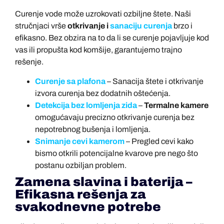
Curenje vode može uzrokovati ozbiljne štete. Naši
stručnjaci vrše
otkrivanje i
sanaciju curenja
brzo i
efikasno. Bez obzira na to da li se curenje pojavljuje kod
vas ili propušta kod komšije, garantujemo trajno
rešenje.
Curenje sa plafona
– Sanacija štete i otkrivanje
izvora curenja bez dodatnih oštećenja.
Detekcija bez lomljenja zida
–
Termalne kamere
omogućavaju precizno otkrivanje curenja bez
nepotrebnog bušenja i lomljenja.
Snimanje cevi kamerom
– Pregled cevi kako
bismo otkrili potencijalne kvarove pre nego što
postanu ozbiljan problem.
Zamena slavina i baterija –
Efikasna rešenja za
svakodnevne potrebe