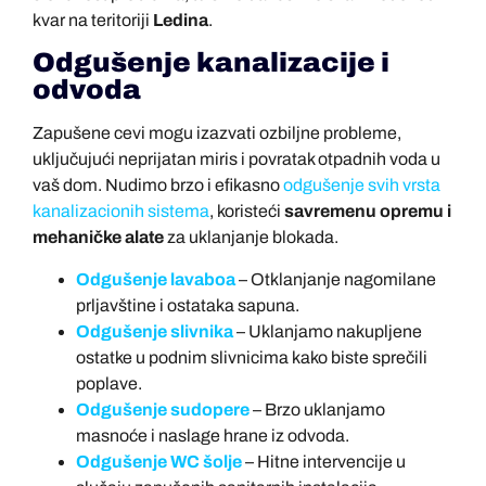
kvar na teritoriji
Ledina
.
Odgušenje kanalizacije i
odvoda
Zapušene cevi mogu izazvati ozbiljne probleme,
uključujući neprijatan miris i povratak otpadnih voda u
vaš dom. Nudimo brzo i efikasno
odgušenje svih vrsta
kanalizacionih sistema
, koristeći
savremenu opremu i
mehaničke alate
za uklanjanje blokada.
Odgušenje lavaboa
– Otklanjanje nagomilane
prljavštine i ostataka sapuna.
Odgušenje slivnika
– Uklanjamo nakupljene
ostatke u podnim slivnicima kako biste sprečili
poplave.
Odgušenje sudopere
– Brzo uklanjamo
masnoće i naslage hrane iz odvoda.
Odgušenje WC šolje
– Hitne intervencije u