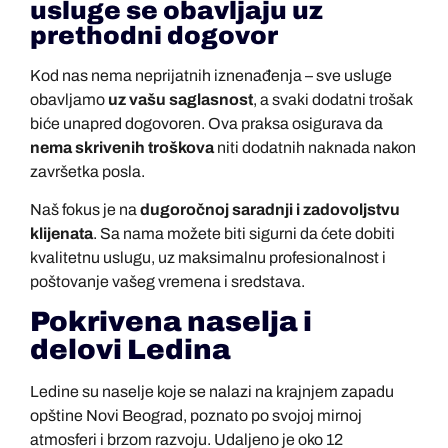
usluge se obavljaju uz
prethodni dogovor
Kod nas nema neprijatnih iznenađenja – sve usluge
obavljamo
uz vašu saglasnost
, a svaki dodatni trošak
biće unapred dogovoren. Ova praksa osigurava da
nema skrivenih troškova
niti dodatnih naknada nakon
završetka posla.
Naš fokus je na
dugoročnoj saradnji i zadovoljstvu
klijenata
. Sa nama možete biti sigurni da ćete dobiti
kvalitetnu uslugu, uz maksimalnu profesionalnost i
poštovanje vašeg vremena i sredstava.
Pokrivena naselja i
delovi
Ledina
Ledine su naselje koje se nalazi na krajnjem zapadu
opštine Novi Beograd, poznato po svojoj mirnoj
atmosferi i brzom razvoju. Udaljeno je oko 12