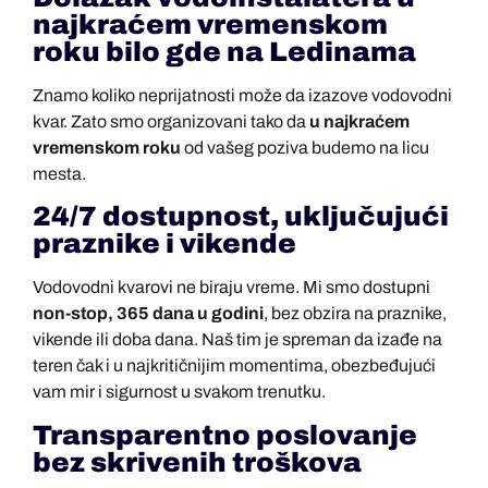
najkraćem vremenskom
roku bilo gde na Ledinama
Znamo koliko neprijatnosti može da izazove vodovodni
kvar. Zato smo organizovani tako da
u najkraćem
vremenskom roku
od vašeg poziva budemo na licu
mesta.
24/7 dostupnost, uključujući
praznike i vikende
Vodovodni kvarovi ne biraju vreme. Mi smo dostupni
non-stop, 365 dana u godini
, bez obzira na praznike,
vikende ili doba dana. Naš tim je spreman da izađe na
teren čak i u najkritičnijim momentima, obezbeđujući
vam mir i sigurnost u svakom trenutku.
Transparentno poslovanje
bez skrivenih troškova