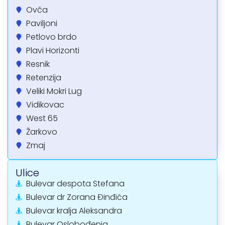
Ovča
Paviljoni
Petlovo brdo
Plavi Horizonti
Resnik
Retenzija
Veliki Mokri Lug
Vidikovac
West 65
Žarkovo
Zmaj
Ulice
Bulevar despota Stefana
Bulevar dr Zorana Đinđića
Bulevar kralja Aleksandra
Bulevar Oslobođenja