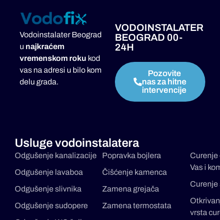
VODOINSTALATER
Vodoinstalater Beograd
BEOGRAD 00-
24H
u
najkraćem
vremenskom roku
kod
vas na adresi u bilo kom
Pozovite
nas za hitne
delu grada.
intervencije
Usluge vodoinstalatera
Odgušenje kanalizacije
Popravka bojlera
Curenje 
Vas i ko
Odgušenje lavaboa
Čišćenje kamenca
Curenje 
Odgušenje slivnika
Zamena grejača
Otkrivanj
Odgušenje sudopere
Zamena termostata
vrsta cu