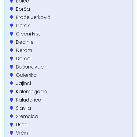
Boleč
Borča
Braće Jerković
Cerak
Crveni krst
Dedinje
Đeram
Dorćol
Dušanovac
Galenika
Jajinci
Kalemegdan
Kaluđerica
Slavija
Sremčica
Ušće
Vrčin