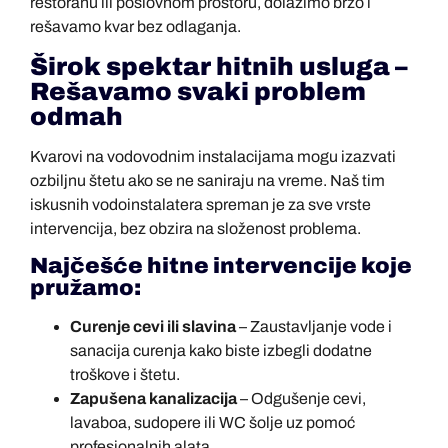
restoranu ili poslovnom prostoru, dolazimo brzo i
rešavamo kvar bez odlaganja.
Širok spektar hitnih usluga –
Rešavamo svaki problem
odmah
Kvarovi na vodovodnim instalacijama mogu izazvati
ozbiljnu štetu ako se ne saniraju na vreme. Naš tim
iskusnih vodoinstalatera spreman je za sve vrste
intervencija, bez obzira na složenost problema.
Najčešće hitne intervencije koje
pružamo:
Curenje cevi ili slavina
– Zaustavljanje vode i
sanacija curenja kako biste izbegli dodatne
troškove i štetu.
Zapušena kanalizacija
– Odgušenje cevi,
lavaboa, sudopere ili WC šolje uz pomoć
profesionalnih alata.