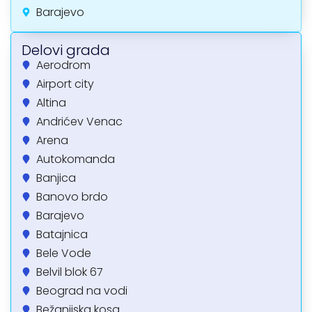
Barajevo
Delovi grada
Aerodrom
Airport city
Altina
Andrićev Venac
Arena
Autokomanda
Banjica
Banovo brdo
Barajevo
Batajnica
Bele Vode
Belvil blok 67
Beograd na vodi
Bežanijska kosa