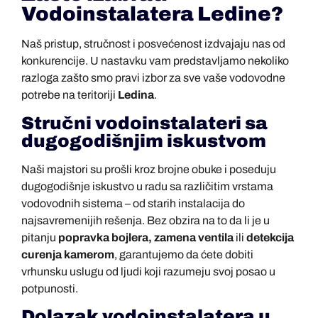
Vodoinstalatera Ledine?
Naš pristup, stručnost i posvećenost izdvajaju nas od
konkurencije. U nastavku vam predstavljamo nekoliko
razloga zašto smo pravi izbor za sve vaše vodovodne
potrebe na teritoriji
Ledina
.
Stručni vodoinstalateri sa
dugogodišnjim iskustvom
Naši majstori su prošli kroz brojne obuke i poseduju
dugogodišnje iskustvo u radu sa različitim vrstama
vodovodnih sistema – od starih instalacija do
najsavremenijih rešenja. Bez obzira na to da li je u
pitanju
popravka bojlera, zamena ventila
ili
detekcija
curenja kamerom
, garantujemo da ćete dobiti
vrhunsku uslugu od ljudi koji razumeju svoj posao u
potpunosti.
Dolazak vodoinstalatera u