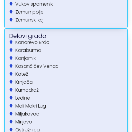
Vukov spomenik
Zemun polje
Zemunski kej
Delovi grada
Kanarevo Brdo
Karaburma
Konjarnik
Kosančićev Venac
Kotež
Krnjača
Kumodraž
Ledine
Mali Mokri Lug
Miljakovac
Mirijevo
Ostružnica