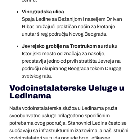
Vinogradska ulica
Spaja Ledine sa Bežanijom i naseljem Dr Ivan
Ribar, pružajući praktičan način za kretanje
unutar šireg područja Novog Beograda.
Jevrejsko groblje na Trostrukom surduku
Istorijsko mesto od značaja za naselje,
predstavlja jedno od prvih stratišta Jevreja na
području okupiranog Beograda tokom Drugog
svetskog rata.
Vodoinstalaterske Usluge u
Ledinama
Naša vodoinstalaterska služba u Ledinama pruža
sveobuhvatne usluge prilagođene specifičnim
potrebama ovog područja. Stanovnici Ledina često se
suočavaju sa infrastrukturnim izazovima, a naši stručni
vodoinstalateri su tu da ponude brze i efikasne