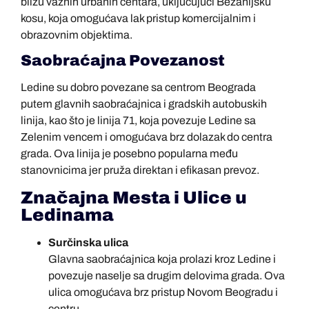
blizu važnih urbanih centara, uključujući Bežanijsku
kosu, koja omogućava lak pristup komercijalnim i
obrazovnim objektima.
Saobraćajna Povezanost
Ledine su dobro povezane sa centrom Beograda
putem glavnih saobraćajnica i gradskih autobuskih
linija, kao što je linija 71, koja povezuje Ledine sa
Zelenim vencem i omogućava brz dolazak do centra
grada. Ova linija je posebno popularna među
stanovnicima jer pruža direktan i efikasan prevoz.
Značajna Mesta i Ulice u
Ledinama
Surčinska ulica
Glavna saobraćajnica koja prolazi kroz Ledine i
povezuje naselje sa drugim delovima grada. Ova
ulica omogućava brz pristup Novom Beogradu i
centru.