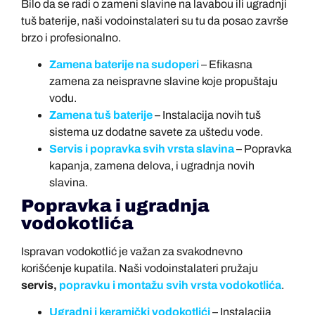
Bilo da se radi o zameni slavine na lavabou ili ugradnji
tuš baterije, naši vodoinstalateri su tu da posao završe
brzo i profesionalno.
Zamena baterije na sudoperi
– Efikasna
zamena za neispravne slavine koje propuštaju
vodu.
Zamena tuš baterije
– Instalacija novih tuš
sistema uz dodatne savete za uštedu vode.
Servis i popravka svih vrsta slavina
– Popravka
kapanja, zamena delova, i ugradnja novih
slavina.
Popravka i ugradnja
vodokotlića
Ispravan vodokotlić je važan za svakodnevno
korišćenje kupatila. Naši vodoinstalateri pružaju
servis,
popravku i montažu svih vrsta vodokotlića
.
Ugradni i keramički vodokotlići
– Instalacija