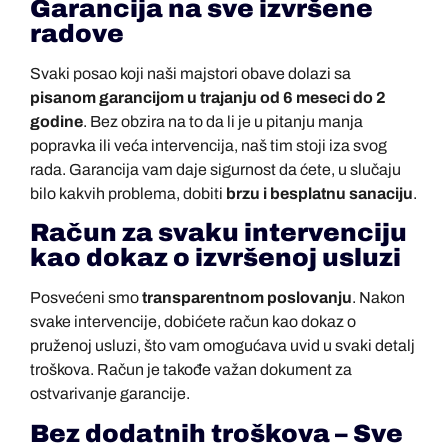
Garancija na sve izvršene
radove
Svaki posao koji naši majstori obave dolazi sa
pisanom garancijom u trajanju od 6 meseci do 2
godine
. Bez obzira na to da li je u pitanju manja
popravka ili veća intervencija, naš tim stoji iza svog
rada. Garancija vam daje sigurnost da ćete, u slučaju
bilo kakvih problema, dobiti
brzu i besplatnu sanaciju
.
Račun za svaku intervenciju
kao dokaz o izvršenoj usluzi
Posvećeni smo
transparentnom poslovanju
. Nakon
svake intervencije, dobićete račun kao dokaz o
pruženoj usluzi, što vam omogućava uvid u svaki detalj
troškova. Račun je takođe važan dokument za
ostvarivanje garancije.
Bez dodatnih troškova – Sve