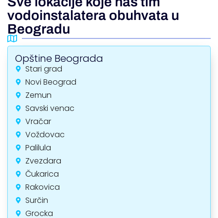
Sve lokacije koje naš tim
vodoinstalatera obuhvata u
Beogradu
Opštine Beograda
Stari grad
Novi Beograd
Zemun
Savski venac
Vračar
Voždovac
Palilula
Zvezdara
Čukarica
Rakovica
Surčin
Grocka