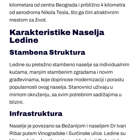
kilometara od centra Beograda i približno 4 kilometra
od aerodroma Nikola Tesla, što ga čini atraktivnim
mestom za život.
Karakteristike Naselja
Ledine
Stambena Struktura
Ledine su pretežno stambeno naselje sa individualnim
kućama, manjim stambenim zgradama i novim
građevinama, koje doprinose modernizaciji i porastu
popularnosti ovog naselja. Stanovnici uživaju u
mirnom okruženju, sa svim potrebnim sadržajima u
blizini.
Infrastruktura
Naselje je povezano sa Bežanijom i naseljem Dr Ivan
Ribar putem Vinogradske i Surčinske ulice. Ledine su