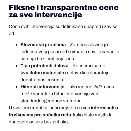
Fiksne i transparentne cene
za sve intervencije
Cene svih intervencija su definisane unapred i zavise
od:
Složenosti problema
– Zamena slavine je
jednostavniji posao od snimanja cevi ili sanacije
curenja bez lomljenja zida.
Tipa potrebnih delova
– Koristimo samo
kvalitetne materijale
i delove koji garantuju
dugotrajnost rešenja.
Hitnosti intervencije
– Iako radimo 24/7, cena
može varirati za hitne intervencije van
standardnog radnog vremena.
U svakom trenutku, naši majstori će vas
informisati o
troškovima pre početka rada
, kako biste mogli da
donesete odluku bez pritiska.