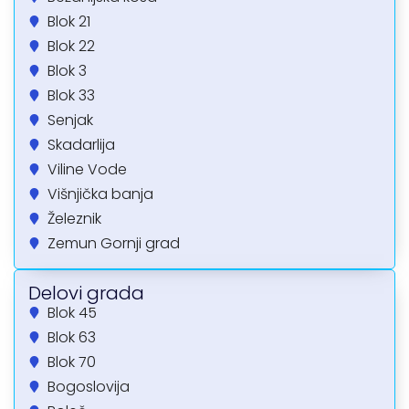
Blok 21
Blok 22
Blok 3
Blok 33
Senjak
Skadarlija
Viline Vode
Višnjička banja
Železnik
Zemun Gornji grad
Delovi grada
Blok 45
Blok 63
Blok 70
Bogoslovija