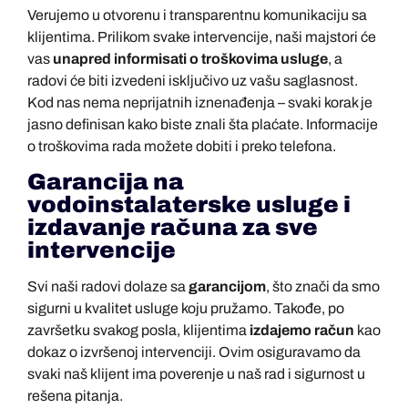
Verujemo u otvorenu i transparentnu komunikaciju sa
klijentima. Prilikom svake intervencije, naši majstori će
vas
unapred informisati o troškovima usluge
, a
radovi će biti izvedeni isključivo uz vašu saglasnost.
Kod nas nema neprijatnih iznenađenja – svaki korak je
jasno definisan kako biste znali šta plaćate. Informacije
o troškovima rada možete dobiti i preko telefona.
Garancija na
vodoinstalaterske usluge i
izdavanje računa za sve
intervencije
Svi naši radovi dolaze sa
garancijom
, što znači da smo
sigurni u kvalitet usluge koju pružamo. Takođe, po
završetku svakog posla, klijentima
izdajemo račun
kao
dokaz o izvršenoj intervenciji. Ovim osiguravamo da
svaki naš klijent ima poverenje u naš rad i sigurnost u
rešena pitanja.