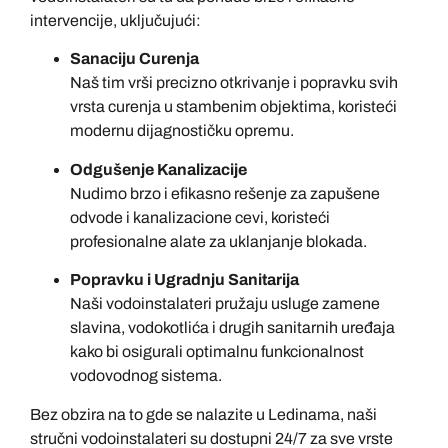
intervencije, uključujući:
Sanaciju Curenja
Naš tim vrši precizno otkrivanje i popravku svih
vrsta curenja u stambenim objektima, koristeći
modernu dijagnostičku opremu.
Odgušenje Kanalizacije
Nudimo brzo i efikasno rešenje za zapušene
odvode i kanalizacione cevi, koristeći
profesionalne alate za uklanjanje blokada.
Popravku i Ugradnju Sanitarija
Naši vodoinstalateri pružaju usluge zamene
slavina, vodokotlića i drugih sanitarnih uređaja
kako bi osigurali optimalnu funkcionalnost
vodovodnog sistema.
Bez obzira na to gde se nalazite u Ledinama, naši
stručni vodoinstalateri su dostupni 24/7 za sve vrste