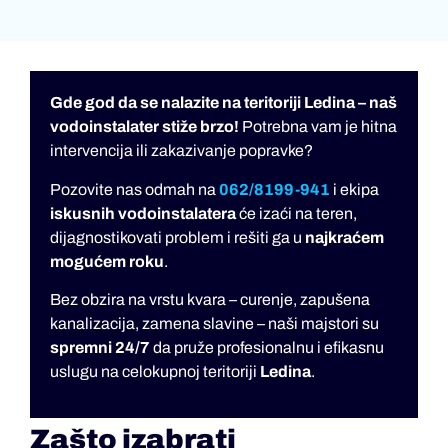
Gde god da se nalazite na teritoriji Ledina – naš
vodoinstalater stiže brzo!
Potrebna vam je hitna
intervencija ili zakazivanje popravke?
Pozovite nas odmah na
062/8199-941
i ekipa
iskusnih vodoinstalatera
će izaći na teren,
dijagnostikovati problem i rešiti ga u
najkraćem
mogućem roku
.
Bez obzira na vrstu kvara – curenje, zapušena
kanalizacija, zamena slavine – naši majstori su
spremni 24/7
da pruže profesionalnu i efikasnu
uslugu na celokupnoj teritoriji
Ledina
.
Zašto izabrati