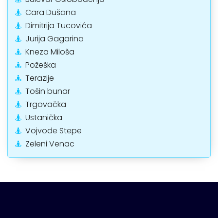
Cara Dušana
Dimitrija Tucovića
Jurija Gagarina
Kneza Miloša
Požeška
Terazije
Tošin bunar
Trgovačka
Ustanička
Vojvode Stepe
Zeleni Venac