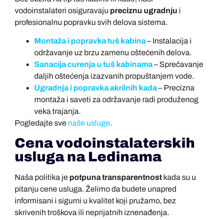
vodoinstalateri osiguravaju
preciznu ugradnju
i
profesionalnu popravku svih delova sistema.
Montaža i popravka tuš kabina
– Instalacija i
održavanje uz brzu zamenu oštećenih delova.
Sanacija curenja u tuš kabinama
– Sprečavanje
daljih oštećenja izazvanih propuštanjem vode.
Ugradnja i popravka akrilnih kada
– Precizna
montaža i saveti za održavanje radi produženog
veka trajanja.
Pogledajte sve
naše usluge
.
Cena vodoinstalaterskih
usluga na Ledinama
Naša politika je
potpuna transparentnost
kada su u
pitanju cene usluga. Želimo da budete unapred
informisani i sigurni u kvalitet koji pružamo, bez
skrivenih troškova ili neprijatnih iznenađenja.