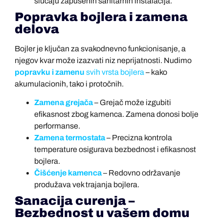
slučaju zapušenih sanitarnih instalacija.
Popravka bojlera i zamena
delova
Bojler je ključan za svakodnevno funkcionisanje, a
njegov kvar može izazvati niz neprijatnosti. Nudimo
popravku i zamenu
svih vrsta bojlera
– kako
akumulacionih, tako i protočnih.
Zamena grejača
– Grejač može izgubiti
efikasnost zbog kamenca. Zamena donosi bolje
performanse.
Zamena termostata
– Precizna kontrola
temperature osigurava bezbednost i efikasnost
bojlera.
Čišćenje kamenca
– Redovno održavanje
produžava vek trajanja bojlera.
Sanacija curenja –
Bezbednost u vašem domu