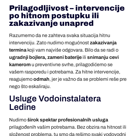
Prilagodljivost – intervencije
po hitnom postupku ili
zakazivanje unapred
Razumemo da ne zahteva svaka situacija hitnu
intervenciju. Zato nudimo mogućnost
zakazivanja
termina
koji vam najviše odgovara. Bilo da se radi o
ugradnji bojlera, zameni baterije
ili
snimanju cevi
kamerom
u preventivne svrhe, prilagodićemo se
vašem rasporedu i potrebama. Za hitne intervencije,
reagujemo
odmah
, jer je važno da se problemi reše pre
nego što eskaliraju.
Usluge Vodoinstalatera
Ledine
Nudimo
širok spektar profesionalnih usluga
prilagođenih vašim potrebama. Bez obzira na hitnost ili
složenost problema, tu smo da rešimo svaki vodovodni