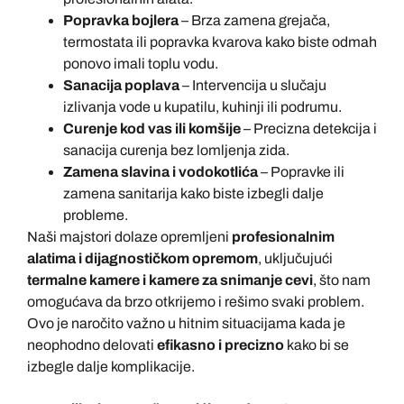
Popravka bojlera
– Brza zamena grejača,
termostata ili popravka kvarova kako biste odmah
ponovo imali toplu vodu.
Sanacija poplava
– Intervencija u slučaju
izlivanja vode u kupatilu, kuhinji ili podrumu.
Curenje kod vas ili komšije
– Precizna detekcija i
sanacija curenja bez lomljenja zida.
Zamena slavina i vodokotlića
– Popravke ili
zamena sanitarija kako biste izbegli dalje
probleme.
Naši majstori dolaze opremljeni
profesionalnim
alatima i dijagnostičkom opremom
, uključujući
termalne kamere i kamere za snimanje cevi
, što nam
omogućava da brzo otkrijemo i rešimo svaki problem.
Ovo je naročito važno u hitnim situacijama kada je
neophodno delovati
efikasno i precizno
kako bi se
izbegle dalje komplikacije.