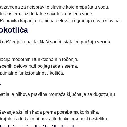
a zamena za neispravne slavine koje propuštaju vodu.
 tuš sistema uz dodatne savete za uštedu vode.
Popravka kapanja, zamena delova, i ugradnja novih slavina.
okotlića
orišćenje kupatila. Naši vodoinstalateri pružaju
servis,
lacija modernih i funkcionalnih rešenja.
ćenih delova radi boljeg rada sistema.
timalne funkcionalnosti kotlića.
a
tila, a njihova pravilna montaža ključna je za dugotrajnu
avanje akrilnih kada prema potrebama korisnika.
ajale kade kako bi povratile funkcionalnost i estetiku.