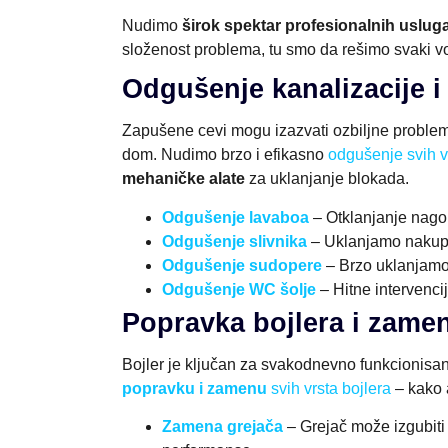
Nudimo
širok spektar profesionalnih uslug
složenost problema, tu smo da rešimo svaki vod
Odgušenje kanalizacije 
Zapušene cevi mogu izazvati ozbiljne probleme
dom. Nudimo brzo i efikasno
odgušenje svih v
mehaničke alate
za uklanjanje blokada.
Odgušenje lavaboa
– Otklanjanje nagom
Odgušenje slivnika
– Uklanjamo nakuplj
Odgušenje sudopere
– Brzo uklanjamo
Odgušenje WC šolje
– Hitne intervencij
Popravka bojlera i zame
Bojler je ključan za svakodnevno funkcionisan
popravku i zamenu
svih vrsta bojlera
– kako 
Zamena grejača
– Grejač može izgubit