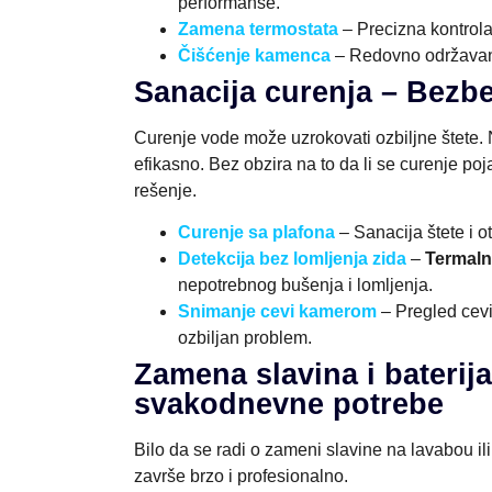
performanse.
Zamena termostata
– Precizna kontrola
Čišćenje kamenca
– Redovno održavanj
Sanacija curenja – Bez
Curenje vode može uzrokovati ozbiljne štete. 
efikasno. Bez obzira na to da li se curenje poj
rešenje.
Curenje sa plafona
– Sanacija štete i o
Detekcija bez lomljenja zida
–
Termaln
nepotrebnog bušenja i lomljenja.
Snimanje cevi kamerom
– Pregled cevi
ozbiljan problem.
Zamena slavina i baterija
svakodnevne potrebe
Bilo da se radi o zameni slavine na lavabou ili
završe brzo i profesionalno.