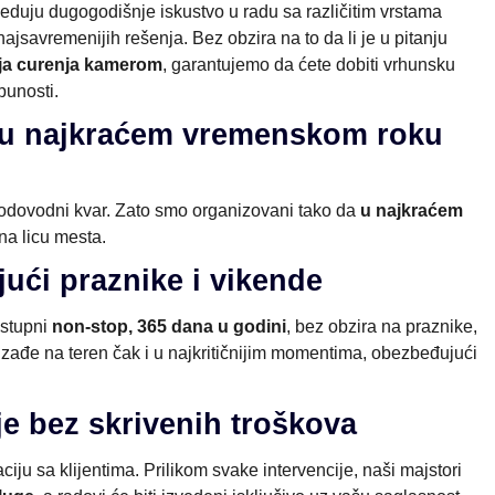
seduju dugogodišnje iskustvo u radu sa različitim vrstama
ajsavremenijih rešenja. Bez obzira na to da li je u pitanju
ija curenja kamerom
, garantujemo da ćete dobiti vrhunsku
punosti.
a u najkraćem vremenskom roku
odovodni kvar. Zato smo organizovani tako da
u najkraćem
a licu mesta.
jući praznike i vikende
ostupni
non-stop, 365 dana u godini
, bez obzira na praznike,
izađe na teren čak i u najkritičnijim momentima, obezbeđujući
e bez skrivenih troškova
ju sa klijentima. Prilikom svake intervencije, naši majstori