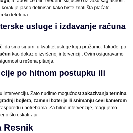
luge
, a radovi će biti izvedeni isključivo uz vašu saglasnost.
orak je jasno definisan kako biste znali šta plaćate.
preko telefona.
terske usluge i izdavanje računa
ači da smo sigurni u kvalitet usluge koju pružamo. Takođe, po
račun
kao dokaz o izvršenoj intervenciji. Ovim osiguravamo
sigurnost u rešena pitanja.
ncije po hitnom postupku ili
u intervenciju. Zato nudimo mogućnost
zakazivanja termina
gradnji bojlera, zameni baterije
ili
snimanju cevi kamerom
rasporedu i potrebama. Za hitne intervencije, reagujemo
nego što eskaliraju.
a Resnik