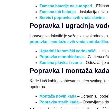
Zamena baterije na sudoperi
– Efikasn
Zamena tuš baterije
– Instalacija novih
Servis i popravka svih vrsta slavina
– 
Popravka i ugradnja vod
Ispravan vodokotlić je važan za svakodnevno k
popravku i montažu svih vrsta vodokotlića
.
Ugradni i keramički vodokotlići
– Insta
Popravka monoblokova
– Zamena ošte
Zamena plovka
i
zvona
– Održavanje op
Popravka i montaža kad
Kade i tuš kabine zahtevan su deo svakog kupa
upotrebu.
Montaža novih kada
– Ugradnja i podeš
Popravka starih kada
– Obnavljamo dotr