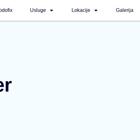
odofix
Usluge
Lokacije
Galerija
er