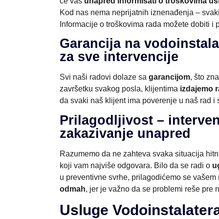
će vas
unapred informisati o troškovima us
Kod nas nema neprijatnih iznenađenja – svaki k
Informacije o troškovima rada možete dobiti i 
Garancija na vodoinstala
za sve intervencije
Svi naši radovi dolaze sa
garancijom
, što zn
završetku svakog posla, klijentima
izdajemo 
da svaki naš klijent ima poverenje u naš rad i 
Prilagodljivost – interve
zakazivanje unapred
Razumemo da ne zahteva svaka situacija hitn
koji vam najviše odgovara. Bilo da se radi o
u
u preventivne svrhe, prilagodićemo se vašem 
odmah
, jer je važno da se problemi reše pre 
Usluge Vodoinstalater