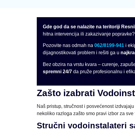
Gde god da se nalazite na teritoriji Resn
hitna intervencija ili zakazivanje popravke?
Pozovite nas odmah na
062/8199-941
i ek
dijagnostikovati problem i rešiti ga u
najkr
Bez obzira na vrstu kvara – curenje, zapuš
spremni 24/7
da pruže profesionalnu i efik
Zašto izabrati Vodoins
Naš pristup, stručnost i posvećenost izdvaja
nekoliko razloga zašto smo pravi izbor za sve
Stručni vodoinstalateri