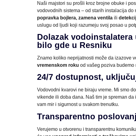
Naši majstori su prošli kroz brojne obuke i po
vodovodnih sistema – od starih instalacija do n
popravka bojlera, zamena ventila
ili
detekc
uslugu od ljudi koji razumeju svoj posao u pot
Dolazak vodoinstalater
bilo gde u Resniku
Znamo koliko neprijatnosti može da izazove v
vremenskom roku
od vašeg poziva budemo n
24/7 dostupnost, uključu
Vodovodni kvarovi ne biraju vreme. Mi smo d
vikende ili doba dana. Naš tim je spreman da 
vam mir i sigurnost u svakom trenutku.
Transparentno poslovanj
Verujemo u otvorenu i transparentnu komunikaci