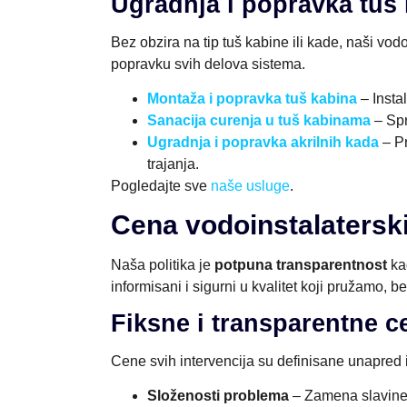
Ugradnja i popravka tuš 
Bez obzira na tip tuš kabine ili kade, naši vod
popravku svih delova sistema.
Montaža i popravka tuš kabina
– Insta
Sanacija curenja u tuš kabinama
– Spr
Ugradnja i popravka akrilnih kada
– Pr
trajanja.
Pogledajte sve
naše usluge
.
Cena vodoinstalatersk
Naša politika je
potpuna transparentnost
ka
informisani i sigurni u kvalitet koji pružamo, b
Fiksne i transparentne c
Cene svih intervencija su definisane unapred 
Složenosti problema
– Zamena slavine j