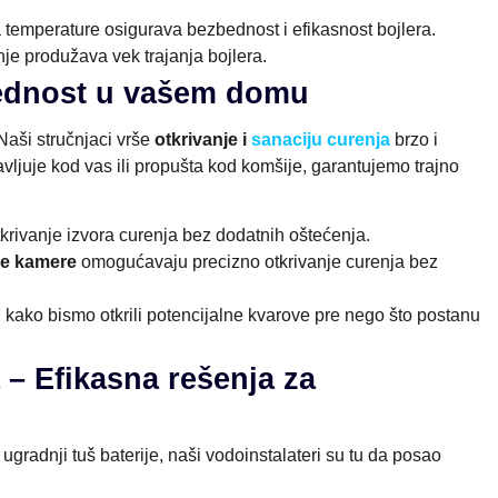
 temperature osigurava bezbednost i efikasnost bojlera.
e produžava vek trajanja bojlera.
bednost u vašem domu
Naši stručnjaci vrše
otkrivanje i
sanaciju curenja
brzo i
avljuje kod vas ili propušta kod komšije, garantujemo trajno
tkrivanje izvora curenja bez dodatnih oštećenja.
e kamere
omogućavaju precizno otkrivanje curenja bez
 kako bismo otkrili potencijalne kvarove pre nego što postanu
 – Efikasna rešenja za
 ugradnji tuš baterije, naši vodoinstalateri su tu da posao