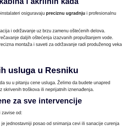
kabina i akrilnih kada
oinstalateri osiguravaju
preciznu ugradnju
i profesionalnu
lacija i održavanje uz brzu zamenu oštećenih delova.
ečavanje daljih oštećenja izazvanih propuštanjem vode.
ecizna montaža i saveti za održavanje radi produženog veka
ih usluga u Resniku
da su u pitanju cene usluga. Želimo da budete unapred
ez skrivenih troškova ili neprijatnih iznenađenja.
ene za sve intervencije
i zavise od:
e jednostavniji posao od snimanja cevi ili sanacije curenja