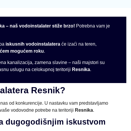
ika – naš vodoinstalater stiže brzo!
Potrebna vam je
ipa
iskusnih vodoinstalatera
će izaći na teren,
aćem mogućem roku
.
ena kanalizacija, zamena slavine – naši majstori su
asnu uslugu na celokupnoj teritoriji
Resnika
.
talatera Resnik?
ju nas od konkurencije. U nastavku vam predstavljamo
 vaše vodovodne potrebe na teritoriji
Resnika
.
 sa dugogodišnjim iskustvom