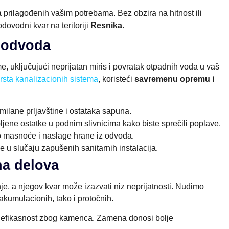
a
prilagođenih vašim potrebama. Bez obzira na hitnost ili
ovodni kvar na teritoriji
Resnika
.
i odvoda
, uključujući neprijatan miris i povratak otpadnih voda u vaš
rsta kanalizacionih sistema
, koristeći
savremenu opremu i
ilane prljavštine i ostataka sapuna.
ene ostatke u podnim slivnicima kako biste sprečili poplave.
 masnoće i naslage hrane iz odvoda.
e u slučaju zapušenih sanitarnih instalacija.
na delova
je, a njegov kvar može izazvati niz neprijatnosti. Nudimo
akumulacionih, tako i protočnih.
i efikasnost zbog kamenca. Zamena donosi bolje