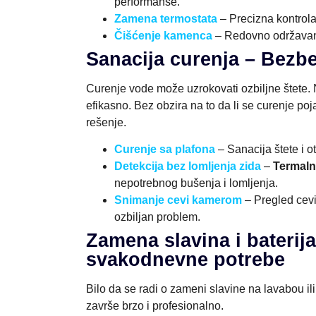
performanse.
Zamena termostata
– Precizna kontrola
Čišćenje kamenca
– Redovno održavanj
Sanacija curenja – Bez
Curenje vode može uzrokovati ozbiljne štete. 
efikasno. Bez obzira na to da li se curenje poj
rešenje.
Curenje sa plafona
– Sanacija štete i o
Detekcija bez lomljenja zida
–
Termaln
nepotrebnog bušenja i lomljenja.
Snimanje cevi kamerom
– Pregled cevi
ozbiljan problem.
Zamena slavina i baterija
svakodnevne potrebe
Bilo da se radi o zameni slavine na lavabou ili
završe brzo i profesionalno.