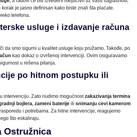
luge
, a radovi će biti izvedeni isključivo uz vašu saglasnost.
orak je jasno definisan kako biste znali šta plaćate.
preko telefona.
terske usluge i izdavanje računa
ači da smo sigurni u kvalitet usluge koju pružamo. Takođe, po
račun
kao dokaz o izvršenoj intervenciji. Ovim osiguravamo
sigurnost u rešena pitanja.
ncije po hitnom postupku ili
u intervenciju. Zato nudimo mogućnost
zakazivanja termina
gradnji bojlera, zameni baterije
ili
snimanju cevi kamerom
rasporedu i potrebama. Za hitne intervencije, reagujemo
nego što eskaliraju.
a Ostružnica