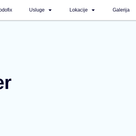
odofix
Usluge
Lokacije
Galerija
er