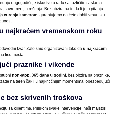
seduju dugogodišnje iskustvo u radu sa različitim vrstama
ajsavremenijih rešenja. Bez obzira na to da li je u pitanju
ija curenja kamerom
, garantujemo da ćete dobiti vrhunsku
punosti.
a u najkraćem vremenskom roku
odovodni kvar. Zato smo organizovani tako da
u najkraćem
a licu mesta.
jući praznike i vikende
ostupni
non-stop, 365 dana u godini
, bez obzira na praznike,
izađe na teren čak i u najkritičnijim momentima, obezbeđujući
e bez skrivenih troškova
ju sa klijentima. Prilikom svake intervencije, naši majstori