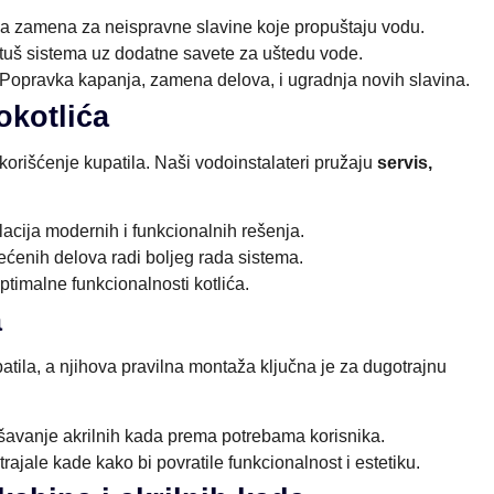
a zamena za neispravne slavine koje propuštaju vodu.
 tuš sistema uz dodatne savete za uštedu vode.
Popravka kapanja, zamena delova, i ugradnja novih slavina.
okotlića
orišćenje kupatila. Naši vodoinstalateri pružaju
servis,
lacija modernih i funkcionalnih rešenja.
ćenih delova radi boljeg rada sistema.
timalne funkcionalnosti kotlića.
a
tila, a njihova pravilna montaža ključna je za dugotrajnu
avanje akrilnih kada prema potrebama korisnika.
ajale kade kako bi povratile funkcionalnost i estetiku.