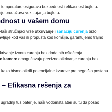
 temperature osigurava bezbednost i efikasnost bojlera.
e produžava vek trajanja bojlera.
bednost u vašem domu
Naši stručnjaci vrše
otkrivanje i
sanaciju curenja
brzo i
avljuje kod vas ili propušta kod komšije, garantujemo trajno
tkrivanje izvora curenja bez dodatnih oštećenja.
e kamere
omogućavaju precizno otkrivanje curenja bez
 kako bismo otkrili potencijalne kvarove pre nego što postanu
 – Efikasna rešenja za
 ugradnji tuš baterije, naši vodoinstalateri su tu da posao