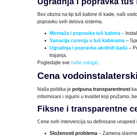
Ugradnja i popravka tuš 
Bez obzira na tip tuš kabine ili kade, naši vod
popravku svih delova sistema.
Montaža i popravka tuš kabina
– Insta
Sanacija curenja u tuš kabinama
– Spr
Ugradnja i popravka akrilnih kada
– Pr
trajanja.
Pogledajte sve
naše usluge
.
Cena vodoinstalaterski
Naša politika je
potpuna transparentnost
ka
informisani i sigurni u kvalitet koji pružamo, b
Fiksne i transparentne c
Cene svih intervencija su definisane unapred 
Složenosti problema
– Zamena slavine j