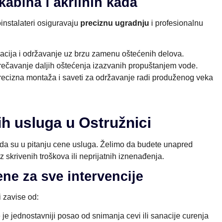
kabina i akrilnih kada
oinstalateri osiguravaju
preciznu ugradnju
i profesionalnu
lacija i održavanje uz brzu zamenu oštećenih delova.
ečavanje daljih oštećenja izazvanih propuštanjem vode.
ecizna montaža i saveti za održavanje radi produženog veka
h usluga u Ostružnici
da su u pitanju cene usluga. Želimo da budete unapred
ez skrivenih troškova ili neprijatnih iznenađenja.
ene za sve intervencije
i zavise od:
e jednostavniji posao od snimanja cevi ili sanacije curenja