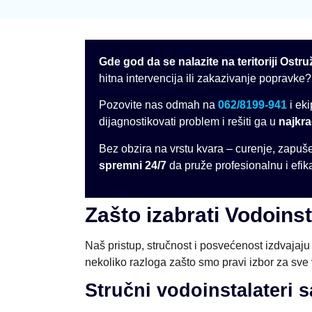
Gde god da se nalazite na teritoriji Ostru
hitna intervencija ili zakazivanje popravke?
Pozovite nas odmah na
062/8199-941
i ek
dijagnostikovati problem i rešiti ga u
najkr
Bez obzira na vrstu kvara – curenje, zapuš
spremni 24/7
da pruže profesionalnu i efik
Zašto izabrati Vodoins
Naš pristup, stručnost i posvećenost izdvaja
nekoliko razloga zašto smo pravi izbor za sve
Stručni vodoinstalateri