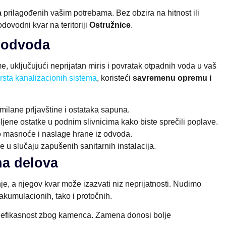
a
prilagođenih vašim potrebama. Bez obzira na hitnost ili
ovodni kvar na teritoriji
Ostružnice
.
i odvoda
, uključujući neprijatan miris i povratak otpadnih voda u vaš
rsta kanalizacionih sistema
, koristeći
savremenu opremu i
ilane prljavštine i ostataka sapuna.
ene ostatke u podnim slivnicima kako biste sprečili poplave.
 masnoće i naslage hrane iz odvoda.
e u slučaju zapušenih sanitarnih instalacija.
na delova
je, a njegov kvar može izazvati niz neprijatnosti. Nudimo
akumulacionih, tako i protočnih.
i efikasnost zbog kamenca. Zamena donosi bolje