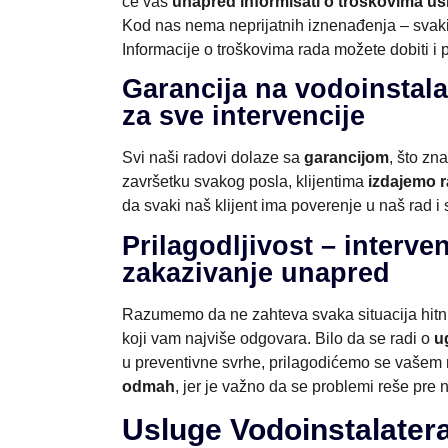
će vas
unapred informisati o troškovima us
Kod nas nema neprijatnih iznenađenja – svaki k
Informacije o troškovima rada možete dobiti i 
Garancija na vodoinstala
za sve intervencije
Svi naši radovi dolaze sa
garancijom
, što zn
završetku svakog posla, klijentima
izdajemo 
da svaki naš klijent ima poverenje u naš rad i 
Prilagodljivost – interve
zakazivanje unapred
Razumemo da ne zahteva svaka situacija hitn
koji vam najviše odgovara. Bilo da se radi o
u
u preventivne svrhe, prilagodićemo se vašem 
odmah
, jer je važno da se problemi reše pre 
Usluge Vodoinstalater