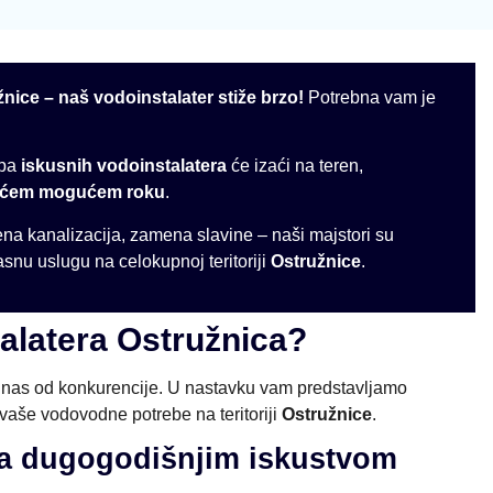
žnice – naš vodoinstalater stiže brzo!
Potrebna vam je
ipa
iskusnih vodoinstalatera
će izaći na teren,
aćem mogućem roku
.
ena kanalizacija, zamena slavine – naši majstori su
asnu uslugu na celokupnoj teritoriji
Ostružnice
.
talatera Ostružnica?
ju nas od konkurencije. U nastavku vam predstavljamo
 vaše vodovodne potrebe na teritoriji
Ostružnice
.
 sa dugogodišnjim iskustvom