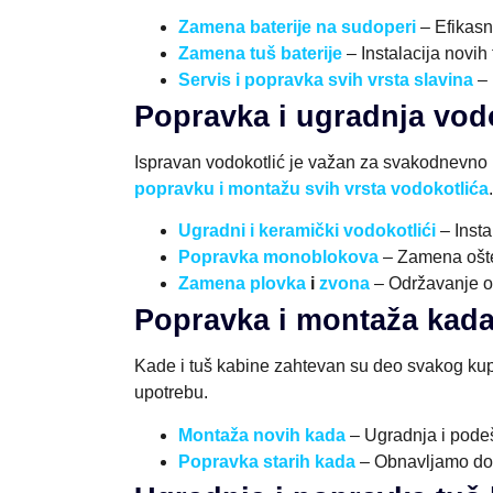
Zamena baterije na sudoperi
– Efikasn
Zamena tuš baterije
– Instalacija novih
Servis i popravka svih vrsta slavina
– 
Popravka i ugradnja vod
Ispravan vodokotlić je važan za svakodnevno k
popravku i montažu svih vrsta vodokotlića
.
Ugradni i keramički vodokotlići
– Insta
Popravka monoblokova
– Zamena ošte
Zamena plovka
i
zvona
– Održavanje op
Popravka i montaža kad
Kade i tuš kabine zahtevan su deo svakog kupa
upotrebu.
Montaža novih kada
– Ugradnja i podeš
Popravka starih kada
– Obnavljamo dotr