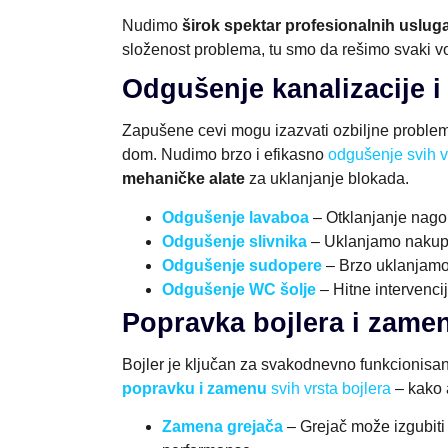
Nudimo
širok spektar profesionalnih uslug
složenost problema, tu smo da rešimo svaki vod
Odgušenje kanalizacije 
Zapušene cevi mogu izazvati ozbiljne probleme
dom. Nudimo brzo i efikasno
odgušenje svih v
mehaničke alate
za uklanjanje blokada.
Odgušenje lavaboa
– Otklanjanje nagom
Odgušenje slivnika
– Uklanjamo nakuplj
Odgušenje sudopere
– Brzo uklanjamo
Odgušenje WC šolje
– Hitne intervencij
Popravka bojlera i zame
Bojler je ključan za svakodnevno funkcionisan
popravku i zamenu
svih vrsta bojlera
– kako 
Zamena grejača
– Grejač može izgubit