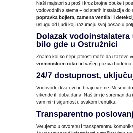
Naši majstori su prošli kroz brojne obuke i po
vodovodnih sistema – od starih instalacija do n
popravka bojlera, zamena ventila
ili
detekc
uslugu od ljudi koji razumeju svoj posao u pot
Dolazak vodoinstalater
bilo gde u Ostružnici
Znamo koliko neprijatnosti može da izazove v
vremenskom roku
od vašeg poziva budemo n
24/7 dostupnost, uključu
Vodovodni kvarovi ne biraju vreme. Mi smo d
vikende ili doba dana. Naš tim je spreman da 
vam mir i sigurnost u svakom trenutku.
Transparentno poslovanj
Verujemo u otvorenu i transparentnu komunikaci